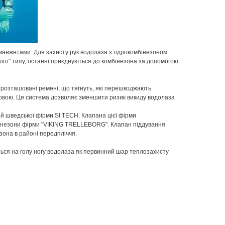
анжетами. Для захисту рук водолаза з гідрокомбінезоном
хого" типу, останні приєднуються до комбінезона за допомогою
і розташовані ремені, що тягнуть, які перешкоджають
оловою. Ця система дозволяє зменшити ризик викиду водолаза
 шведської фірми SI TECH. Клапана цієї фірми
мбінезони фірми "VIKING TRELLEBORG". Клапан піддування
зона в районі передпліччя.
ться на голу ногу водолаза як первинний шар теплозахисту