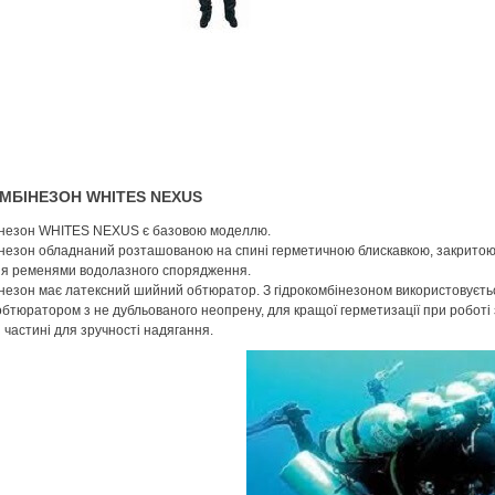
МБІНЕЗОН WHITES NEXUS
інезон WHITES NEXUS є базовою моделлю.
незон обладнаний розташованою на спині герметичною блискавкою, закритою 
я ременями водолазного спорядження.
незон має латексний шийний обтюратор. З гідрокомбінезоном використовуєт
бтюратором з не дубльованого неопрену, для кращої герметизації при роботі
 частині для зручності надягання.