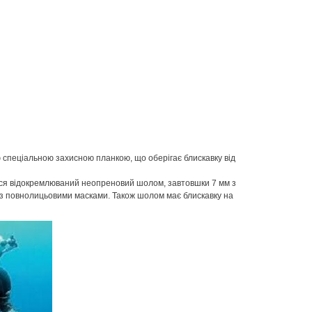
спеціальною захисною планкою, що оберігає блискавку від
ься відокремлюваний неопреновий шолом, завтовшки 7 мм з
 з повнолицьовими масками. Також шолом має блискавку на