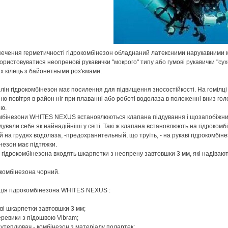
ечення герметичності гідрокомбінезон обладнаний латексними нарукавними м
ористовуватися неопренові рукавички "мокрого" типу або гумові рукавички "су
х кілець з байонетными роз'ємами.
олін гідрокомбінезон має посилення для підвищення зносостійкості. На гомілц
ю повітря в район ніг при плаванні або роботі водолаза в положенні вниз г
ю.
мбінезони WHITES NEXUS встановлюються клапана піддування і щозапобіжний
ували себе як найнадійніші у світі. Такі ж клапана встановлюють на гідроко
 на грудях водолаза, -предохранительный, що труїть, - на рукаві гідрокомбіне
незон має підтяжки.
 гідрокомбінезона входять шкарпетки з неопрену завтовшки 3 мм, які надіваю
окомбінезона чорний.
ція гідрокомбінезона WHITES NEXUS :
ві шкарпетки завтовшки 3 мм;
черевики з підошвою Vibram;
 утеплювач - комбінезон з матеріалу полартек;