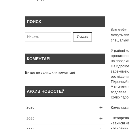
ПОИСК
Для забезп
можуть вик
Искать
спеціальни
У районі к
проникненн
КОМЕНТАРІ
на поверхн
На гідроко
зарекоменд
Ви ще не залишили коментарі
розміщений
Гідрокомбі
У комплект
АРХИВ НОВОСТЕЙ
водолаза.
Колір гідр
2026
Комплекта
- неопрено
2025
- захисні 
- основний