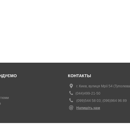
НДУЄМО
КОНТАКТЫ
г. Киев, вулиця Мрії 54 (Туполева
(044)499-21-50
стюми
(099)544 58 03; (096)964 96 89
и
Напишіть нам