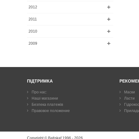
2012
2011
2010
2009
ПІДТРИМКА
РЕКОМЕ
Про нас:
Маски
Наші магазини
Ласти
Безпека платежів
Гiдроко
Правовое положение
Прилад
Copyright © Batiskaf 1996 - 2026