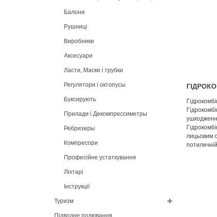
Балони
Рушниці
Виробники
Аксесуари
Ласти, Маски і трубки
Регулятори і октопусы
ГІДРОКО
Буксирують
Гідрокомб
Гідрокомбі
Прилади і Декомпрессиметры
ушкодженн
Гідрокомбі
Ребризеры
лицьовим о
Компресори
потиличній
Професійне устаткування
Ліхтарі
Інструкції
Туризм
Підводне полювання