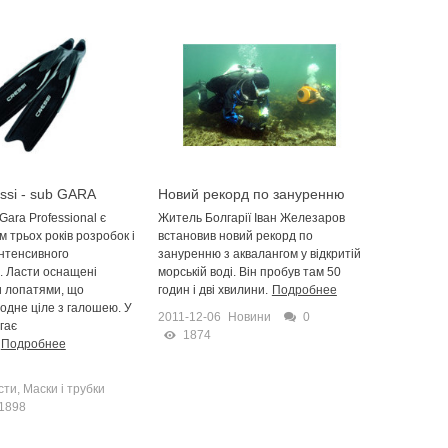
ssi - sub GARA
Новий рекорд по зануренню
al
Gara Professional є
Житель Болгарії Іван Железаров
 трьох років розробок і
встановив новий рекорд по
інтенсивного
зануренню з аквалангом у відкритій
. Ласти оснащені
морській воді. Він пробув там 50
 лопатями, що
годин і дві хвилини.
Подробнее
одне ціле з галошею. У
2011-12-06
Новини
0
гає
1874
Подробнее
сти, Маски і трубки
1898