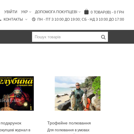
УВІЙТИ
УКР
ДОПОМОГА ПОКУПЦЕВІ
0
ТОВАР(ІВ)
-
0 ГРН
КОНТАКТЫ
ПН - ПТ З 10:00 ДО 19:00; СБ - НД З 10:00 ДО 17:00
 подарунок
Трофейне полювання
Beuchat.
окупцеві журнал в
Для полювання в умовах