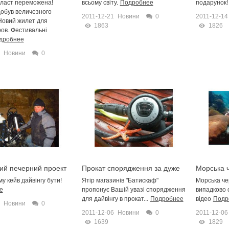
 ласт переможена!
всьому світу.
Подробнее
подарунок!
обув величезного
2011-12-21
Новини
0
2011-12-14
Новий жилет для
1863
1826
ов. Фестивальні
дробнее
Новини
0
кий печерний проект
Прокат спорядження за дуже
Морська 
доступними цінами!
у кейв дайвінгу бути!
Ятір магазинів "Батискаф"
Морська ч
е
пропонує Вашій увазі спорядження
випадково 
для дайвінгу в прокат...
Подробнее
відео
Подр
Новини
0
2011-12-06
Новини
0
2011-12-06
1639
1829