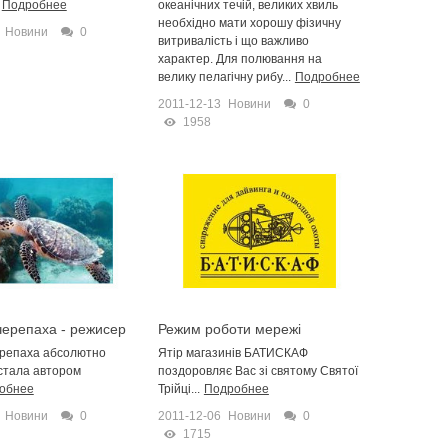
Подробнее
океанічних течій, великих хвиль
необхідно мати хорошу фізичну
Новини
0
витривалість і що важливо
характер. Для полювання на
велику пелагічну рибу...
Подробнее
2011-12-13
Новини
0
1958
черепаха - режисер
Режим роботи мережі
магазинів "Батискаф"
ерепаха абсолютно
Ятір магазинів БАТИСКАФ
стала автором
поздоровляє Вас зі святому Святої
обнее
Трійці...
Подробнее
Новини
0
2011-12-06
Новини
0
1715