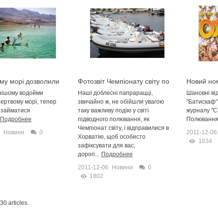
му морі дозволили
Фотозвіт Чемпіонату світу по
Новий ном
я дайвінгом
підводному полюванню!
Підводно
нішому водойми
Наші доблесні папрарацці,
Шановні від
вже у про
ертвому морі, тепер
звичайно ж, не обійшли увагою
"Батискаф"
 займатися
таку важливу подію у світі
журналу "С
Подробнее
підводного полювання, як
Полювання
Чемпіонат світу, і відправилися в
Новини
0
2011-12-06
Хорватію, щоб особисто
1834
зафіксувати для вас,
дорогі...
Подробнее
2011-12-06
Новини
0
1802
30 articles.