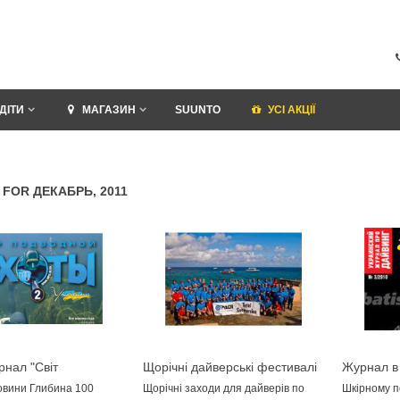
ДІТИ
МАГАЗИН
SUUNTO
УСI АКЦІЇ
 FOR ДЕКАБРЬ, 2011
рнал "Світ
Щорічні дайверські фестивалі
Журнал в
го Полювання №2
овини Глибина 100
Щорічні заходи для дайверів по
Шкірному п