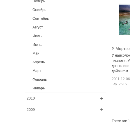
Ноябрь
Октябрь
Сентябрь
Август
Июль
Июнь
У Мертво
Май
займатис
У найсоло
планети, М
Апрель
дозволене
Март
дайвінгом.
2011-12-06
Февраль
2515
Январь
2010
2009
There are 1