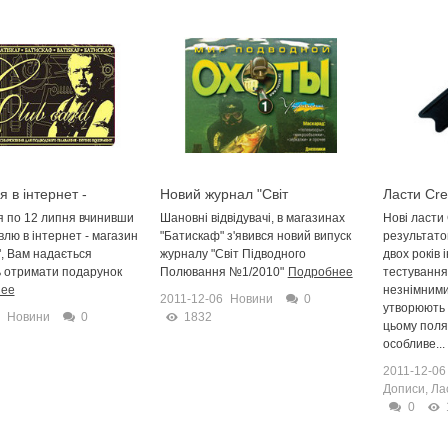
я в інтернет -
Новий журнал "Світ
Ласти Cre
"Батискаф"!
Підводного Полювання №1"
Profession
я по 12 липня вчинивши
Шановні відвідувачі, в магазинах
Нові ласти 
вже у продажу!
влю в інтернет - магазин
"Батискаф" з'явився новий випуск
результатом
, Вам надається
журналу "Світ Підводного
двох років 
ь отримати подарунок
Полювання №1/2010"
Подробнее
тестування
нее
незнімними
2011-12-06
Новини
0
утворюють 
Новини
0
1832
цьому поля
особливе...
2011-12-06
Дописи
,
Ла
0