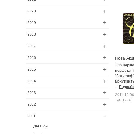
2020
2019
2018
2017
2016
Нова Акці
магазин 
З 29 червн
2015
першу купі
"Батискаф"
2014
можливіст
...
Подроб
2013
2011-12-06
1724
2012
2011
Декабрь