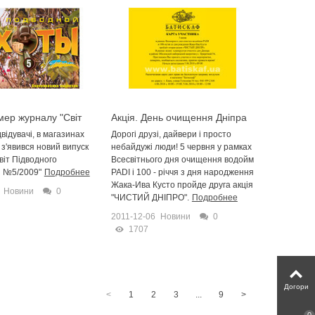
ер журналу "Світ
Акція. День очищення Дніпра
го Полювання №5"
відувачі, в магазинах
Дорогі друзі, дайвери і просто
дажу!
 з'явився новий випуск
небайдужі люди! 5 червня у рамках
віт Підводного
Всесвітнього дня очищення водойм
 №5/2009"
Подробнее
PADI і 100 - річчя з дня народження
Жака-Ива Кусто пройде друга акція
Новини
0
"ЧИСТИЙ ДНІПРО".
Подробнее
2011-12-06
Новини
0
1707
Догори
<
1
2
3
...
9
>