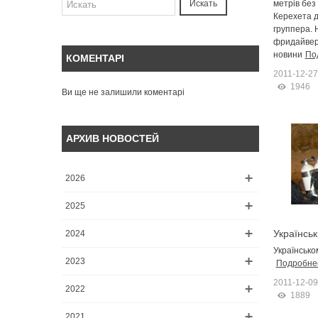
2011г".
метрів без
Искать
Керехета д
группера. 
фридайвер
новини
По
КОМЕНТАРІ
2011-12-27
1946
Ви ще не залишили коментарі
АРХИВ НОВОСТЕЙ
2026
2025
Українсь
2024
Українськом
2023
Подробне
2011-12-09
2022
1889
2021