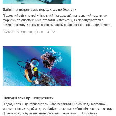
Дайвінг з тваринами: поради щодо безпеки
Підводний світ справді унікальний і загадковий, наповнений яскравими
фарбами та дивовижними істотами. Уявіть собі, як ви занурюєтеся в
глибини океану: довкола вас розкидаються чарівні коралові...
Подробнее
2025-03-29
Дописи
,
Цікаве
721
Підводні течії при зануреннях
Підводні течії - це горизонтальні або вертикальні рухи води в океанах,
морях та інших водоймах, що відбуваються на глибині під поверхнею води.
Ці течії можуть бути викликані різними факторами,...
Подробнее