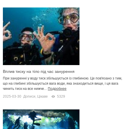
Вплив тиску на тіло під час занурення
При зануренні у воду тиск збільшується із глибиною. Це пов'язано з тим,
що на глибині збільшується вага води, яка знаходиться вище, і ця вага
чинить тиск на все нижче...
Подробнее
2025-03-30
Дописи
,
Цікаве
5329