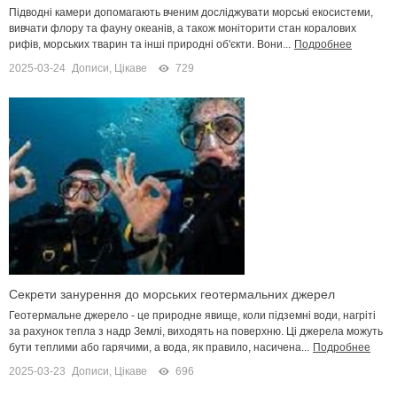
Підводні камери допомагають вченим досліджувати морські екосистеми,
вивчати флору та фауну океанів, а також моніторити стан коралових
рифів, морських тварин та інші природні об'єкти. Вони...
Подробнее
2025-03-24
Дописи
,
Цікаве
729
Секрети занурення до морських геотермальних джерел
Геотермальне джерело - це природне явище, коли підземні води, нагріті
за рахунок тепла з надр Землі, виходять на поверхню. Ці джерела можуть
бути теплими або гарячими, а вода, як правило, насичена...
Подробнее
2025-03-23
Дописи
,
Цікаве
696