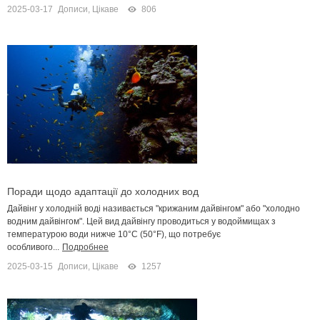
2025-03-17
Дописи
,
Цікаве
806
Поради щодо адаптації до холодних вод
Дайвінг у холодній воді називається "крижаним дайвінгом" або "холодно
водним дайвінгом". Цей вид дайвінгу проводиться у водоймищах з
температурою води нижче 10°C (50°F), що потребує
особливого...
Подробнее
2025-03-15
Дописи
,
Цікаве
1257