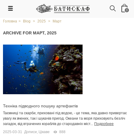
0
Головна
>
Blog
>
2025
>
Март
ARCHIVE FOR МАРТ, 2025
Техніка підводного пошуку артефактів
Таємниці та скарби, приховані під водою, - це тема, яка давно привертає
увагу як вчених, так і шукачів пригод. Океани та моря приховують безліч
загадок, від втрачених кораблів до стародавніх міст...
Подробнее
2025-03-31
Дописи
,
Цікаве
888