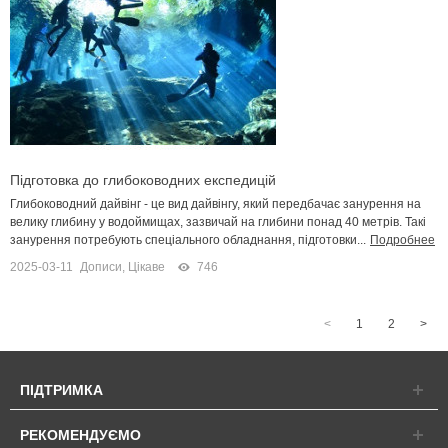
Підготовка до глибоководних експедицій
Глибоководний дайвінг - це вид дайвінгу, який передбачає занурення на
велику глибину у водоймищах, зазвичай на глибини понад 40 метрів. Такі
занурення потребують спеціального обладнання, підготовки...
Подробнее
2025-03-11
Дописи
,
Цікаве
746
<
1
2
>
ПІДТРИМКА
РЕКОМЕНДУЄМО