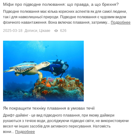
Міфи про підводне полювання: що правда, а що брехня?
Підводне полювання має кілька корисних аспектів як для самої людини,
так і для навколишньої природи. Підводне полювання є чудовим видом
фізичного навантаження. Вона включає плавання, затримку...
Подробнее
2025-03-18
Дописи
,
Цікаве
626
Як покращити техніку плавання в умовах течії
Дрифт-дайвінг - це вид підводного плавання, при якому дайвери
рухаються з течією води, досліджуючи підводні світи, не використовуючи
весел чи інших засобів для активного пересування. Натомість
вони...
Подробнее