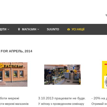
ДІТИ
МАГАЗИН
SUUNTO
УСI АКЦІЇ
 FOR АПРЕЛЬ, 2014
боти мережі
3.10.2013 працювати не буде.
- 20% на
 "Батискаф" в період
Suunto
ти мережі магазинів
У зв'язку з проведенням семінару
Отримай зн