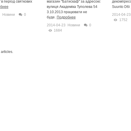
 днів
 в період святкових
магазин "Батискаф" за адресою:
декомпресс
бнее
вулиця Академіка Туполева 54
Suunto D6i
3.10.2013 працювати не
3
Новини
0
2014-04-23
буде.
Подробнее
1752
2014-04-23
Новини
0
1684
articles.