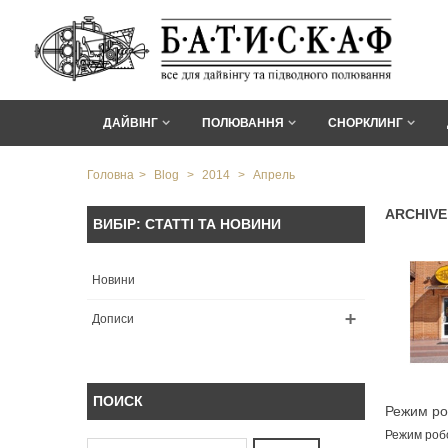
ДАЙВІНГ
ПОЛЮВАННЯ
СНОРКЛИНГ
Головна
>
Blog
>
2014
>
Апрель
ARCHIVE
ВИБІР: СТАТТІ ТА НОВИНИ
Новини
Дописи
ПОИСК
Режим ро
магазинів
Режим робо