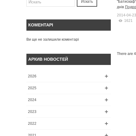
святкових
"Батискаф"
Искать
днів
Подро
2014-04-2
1621
КОМЕНТАРІ
Ви ще не залишили коментарі
There are 4 
АРХИВ НОВОСТЕЙ
2026
2025
2024
2023
2022
2021