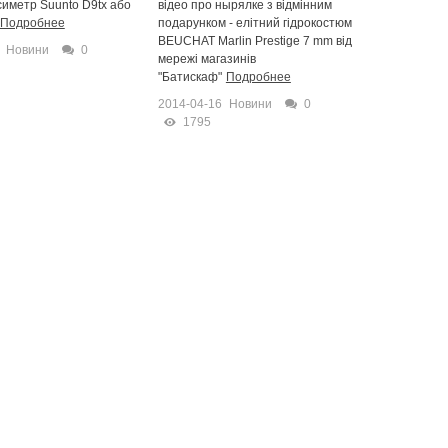
иметр Suunto D9tx або
відео про нырялке з відмінним
Подробнее
подарунком - елітний гідрокостюм
BEUCHAT Marlin Prestige 7 mm від
Новини
0
мережі магазинів
"Батискаф"
Подробнее
2014-04-16
Новини
0
1795