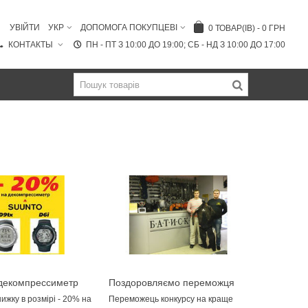
УВІЙТИ
УКР
ДОПОМОГА ПОКУПЦЕВІ
0
ТОВАР(ІВ)
-
0 ГРН
КОНТАКТЫ
ПН - ПТ З 10:00 ДО 19:00; СБ - НД З 10:00 ДО 17:00
 декомпрессиметр
Поздоровляємо переможця
відеоконкурсу
ижку в розмірі - 20% на
Переможець конкурсу на краще