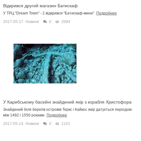
Відкрився другий магазин Батискаф
У ТРЦ "Dream Town" - 2 відкрився "Батискаф-мини".
Подробнее
2017-05-17
Новини
0
2094
У Карибському басейні знайдений якір з корабля Христофора
Колумба
Знайдений біля берегів островів Теркс і Кайкос якір датується періодом
між 1492 і 1550 роками.
Подробнее
2017-05-14
Новини
0
2151