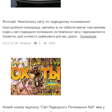
Фотозвіт Чемпіонату світу по підводному полюванню!
Наші доблесні папрарацці, звичайно ж, не обійшли увагою таку важливу
подію у світі підводного полювання, як Чемпіонат світу, і відправилися в
Хорватію, щоб особисто зафіксувати для вас, дорогі...
Подробнее
2011-12-06
Новини
0
1802
Новий номер журналу "Світ Підводного Полювання №5" вже у
продажу!