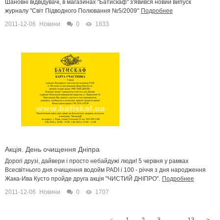
Шановні відвідувачі, в магазинах "Батискаф" з'явився новий випуск
журналу "Світ Підводного Полювання №5/2009"
Подробнее
2011-12-06
Новини
0
1833
Акція. День очищення Дніпра
Дорогі друзі, дайвери і просто небайдужі люди! 5 червня у рамках
Всесвітнього дня очищення водойм PADI і 100 - річчя з дня народження
Жака-Ива Кусто пройде друга акція "ЧИСТИЙ ДНІПРО".
Подробнее
2011-12-06
Новини
0
1707
<
1
2
3
...
13
>