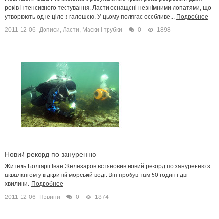
років інтенсивного тестування. Ласти оснащені незнімними лопатями, що
утворюють одне ціле з галошею. У цьому полягає особливе...
Подробнее
2011-12-06
Дописи
,
Ласти, Маски і трубки
0
1898
Новий рекорд по зануренню
Житель Болгарії Іван Железаров встановив новий рекорд по зануренню з
аквалангом у відкритій морській воді. Він пробув там 50 годин і дві
хвилини.
Подробнее
2011-12-06
Новини
0
1874