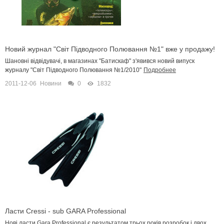
Новий журнал "Світ Підводного Полювання №1" вже у продажу!
Шановні відвідувачі, в магазинах "Батискаф" з'явився новий випуск
журналу "Світ Підводного Полювання №1/2010"
Подробнее
2011-12-06
Новини
0
1832
Ласти Cressi - sub GARA Professional
Нові ласти Gara Professional є результатом трьох років розробок і двох