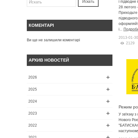
і підводне
Искать
28 лютого 
Приходьте 
підводного
оформляйте
КОМЕНТАРІ
і...
Подроб
2013-01-3
Ви ще не залишили коментарі
2129
АРХИВ НОВОСТЕЙ
2026
2025
2024
Режим ро
магазинів
2023
У зв'язку 
святкові д
Нового Року
2022
"БАТИСКАФ
наступному
2021