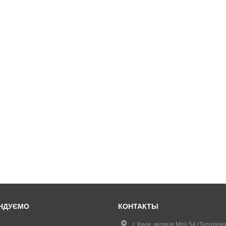
НДУЄМО
КОНТАКТЫ
г. Киев, вулиця Мрії 54 (Туполева