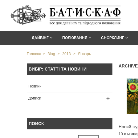
ДАЙВІНГ
ПОЛЮВАННЯ
СНОРКЛИНГ
Головна
>
Blog
>
2013
>
Январь
ARCHIVE
ВИБІР: СТАТТІ ТА НОВИНИ
Новини
Дописи
ПОИСК
Новий жур
полюванн
10-а міжна