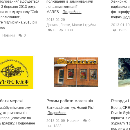
 полювання" відбудеться
полювання із замінюваними
Хейнрикс і
- 3 березня 2013 року.
лопатями компанії
вирішили з
на стенд журналу "Світ
MARES...
Подробнее
фотографу
 полювання",
водою
Под
2013-01-29
 підписку на 2013 рік
Дописи
,
Ласти, Маски і трубки
2013-01-19
нее
0
1838
1935
0
Новини
0
боти мережі
Режим роботи магазинів
Рекорди і
 "Батискаф" у
28.12.2012
Кресси
з майбутнім святому
Батискаф святкує Новий Рік!
Бренд CRES
ні
, ятір магазинів
Подробнее
Dive in Sty
" працюватиме по
пірнати із 
2013-01-09
Новини
0
 графіку:
Подробнее
журналу "Г
1883
поглянула 