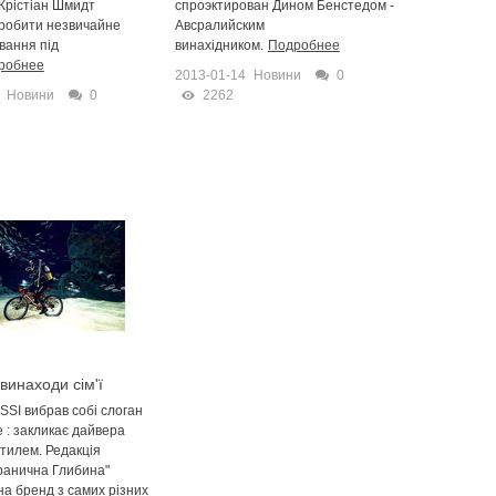
 Крістіан Шмидт
спроэктирован Дином Бенстедом -
робити незвичайне
Авсралийским
вання під
винахідником.
Подробнее
робнее
2013-01-14
Новини
0
Новини
0
2262
 винаходи сім'ї
SI вибрав собі слоган
le : закликає дайвера
стилем. Редакція
ранична Глибина"
на бренд з самих різних