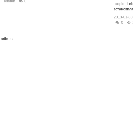
9
Новини
0
сторін - і в
встановила
2013-01-08
0
articles.