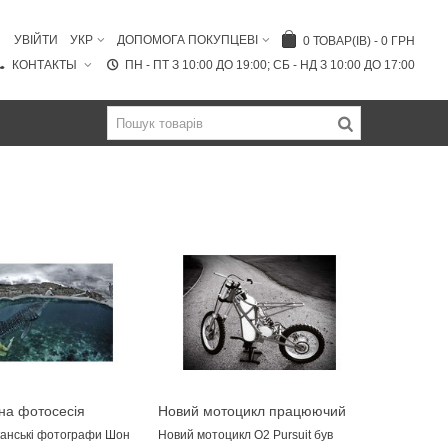
УВІЙТИ
УКР
ДОПОМОГА ПОКУПЦЕВІ
0
ТОВАР(ІВ)
-
0 ГРН
КОНТАКТЫ
ПН - ПТ З 10:00 ДО 19:00; СБ - НД З 10:00 ДО 17:00
на фотосесія
Новий мотоцикл працюючий
з китовими акулами
на стислому повітрі
анські фотографи Шон
Новий мотоцикл O2 Pursuit був