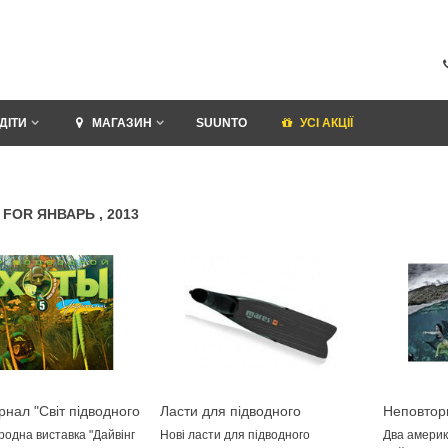
ДІТИ
МАГАЗИН
SUUNTO
УСI АКЦІЇ
 FOR ЯНВАРЬ , 2013
нал "Світ підводного
Ласти для підводного
Неповтор
я №5 2012г".
полювання Mares Razor Pro
моделей 
родна виставка "Дайвінг
Нові ласти для підводного
Два америк