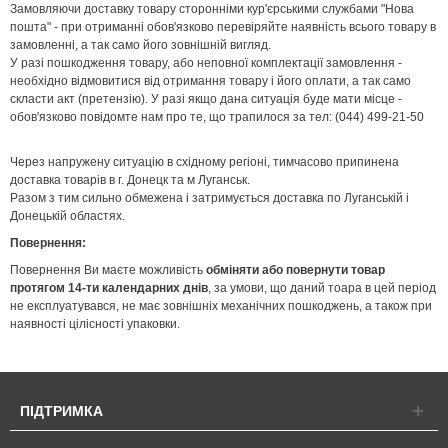
Замовляючи доставку товару сторонніми кур'єрськими службами "Нова
пошта" - при отриманні обов'язково перевіряйте наявність всього товару в
замовленні, а так само його зовнішній вигляд.
У разі пошкодження товару, або неповної комплектації замовлення -
необхідно відмовитися від отримання товару і його оплати, а так само
скласти акт (претензію). У разі якщо дана ситуація буде мати місце -
обов'язково повідомте нам про те, що трапилося за тел: (044) 499-21-50
Через напружену ситуацію в східному регіоні, тимчасово припинена
доставка товарів в г. Донецк та м Луганськ.
Разом з тим сильно обмежена і затримується доставка по Луганській і
Донецькій областях.
Повернення:
Повернення Ви маєте можливість
обміняти або повернути товар
протягом 14-ти календарних днів
, за умови, що даний тоара в цей період
не експлуатувався, не має зовнішніх механічних пошкоджень, а також при
наявності цілісності упаковки.
ПІДТРИМКА