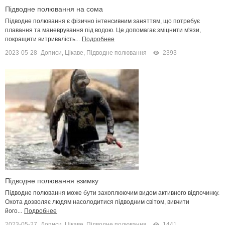
Підводне полювання на сома
Підводне полювання є фізично інтенсивним заняттям, що потребує
плавання та маневрування під водою. Це допомагає зміцнити м'язи,
покращити витривалість...
Подробнее
2023-05-28
Дописи
,
Цікаве
,
Підводне полювання
2393
Підводне полювання взимку
Підводне полювання може бути захоплюючим видом активного відпочинку.
Охота дозволяє людям насолодитися підводним світом, вивчити
його...
Подробнее
2023-05-27
Дописи
,
Цікаве
,
Підводне полювання
1441