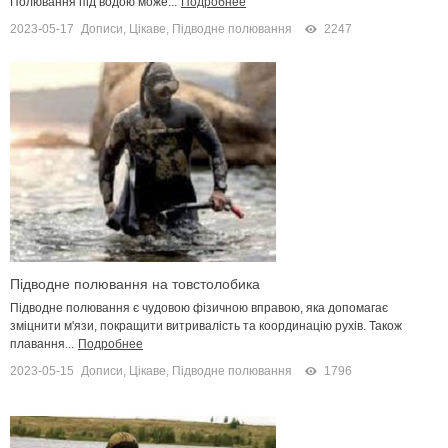
Полювання під водою може...
Подробнее
2023-05-17
Дописи
,
Цікаве
,
Підводне полювання
2247
Підводне полювання на товстолобика
Підводне полювання є чудовою фізичною вправою, яка допомагає
зміцнити м'язи, покращити витривалість та координацію рухів. Також
плавання...
Подробнее
2023-05-15
Дописи
,
Цікаве
,
Підводне полювання
1796