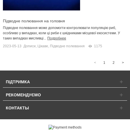
Підводне полювання на головня
Підводне полювання може допомогти контролювати популяцію риб,
особливо у випадках, коли ці риби є шкідниками місцевої екосистеми. У
таких випадках мисливці...
Подробнее
2023-05-13
Дописи
,
Цікаве
,
Підводне полювання
1175
<
1
2
>
ПІДТРИМКА
РЕКОМЕНДУЄМО
КОНТАКТЫ