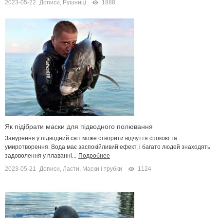
2023-05-22
Дописи
,
Рушниці
1888
Як підібрати маски для підводного полювання
Занурення у підводний світ може створити відчуття спокою та
умиротворення. Вода має заспокійливий ефект, і багато людей знаходять
задоволення у плаванні...
Подробнее
2023-05-21
Дописи
,
Ласти, Маски і трубки
1124