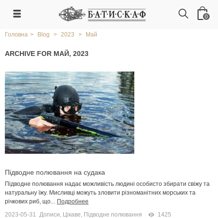
0
Головна
>
Blog
>
2023
>
Май
ARCHIVE FOR МАЙ, 2023
Підводне полювання на судака
Підводне полювання надає можливість людині особисто збирати свіжу та
натуральну їжу. Мисливці можуть зловити різноманітних морських та
річкових риб, що...
Подробнее
2023-05-31
Дописи
,
Цікаве
,
Підводне полювання
1425