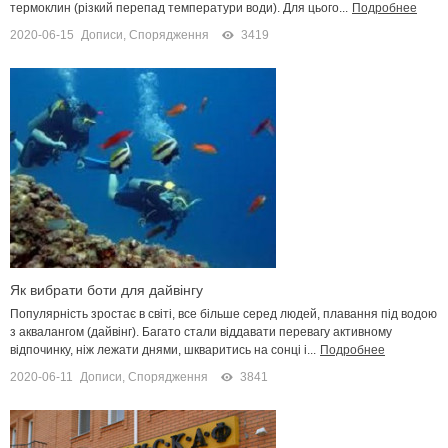
термоклин (різкий перепад температури води). Для цього...
Подробнее
2020-06-15
Дописи
,
Спорядження
3419
Як вибрати боти для дайвінгу
Популярність зростає в світі, все більше серед людей, плавання під водою
з аквалангом (дайвінг). Багато стали віддавати перевагу активному
відпочинку, ніж лежати днями, шкваритись на сонці і...
Подробнее
2020-06-11
Дописи
,
Спорядження
3841