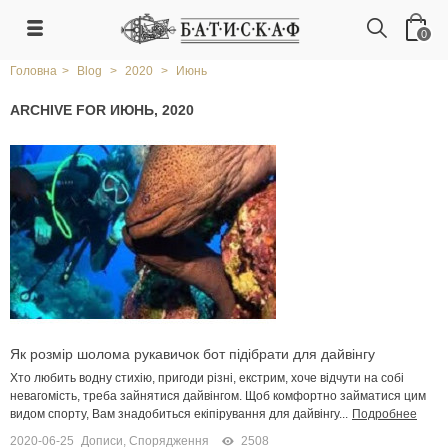
0
Головна
>
Blog
>
2020
>
Июнь
ARCHIVE FOR ИЮНЬ, 2020
Як розмір шолома рукавичок бот підібрати для дайвінгу
Хто любить водну стихію, пригоди різні, екстрим, хоче відчути на собі
невагомість, треба зайнятися дайвінгом. Щоб комфортно займатися цим
видом спорту, Вам знадобиться екіпірування для дайвінгу...
Подробнее
2020-06-25
Дописи
,
Спорядження
2508