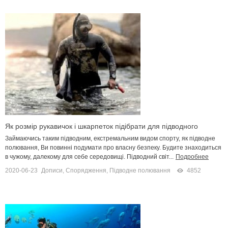
Як розмір рукавичок і шкарпеток підібрати для підводного
полювання
Займаючись таким підводним, екстремальним видом спорту, як підводне
полювання, Ви повинні подумати про власну безпеку. Будите знаходиться
в чужому, далекому для себе середовищі. Підводний світ...
Подробнее
2020-06-23
Дописи
,
Спорядження
,
Підводне полювання
4852