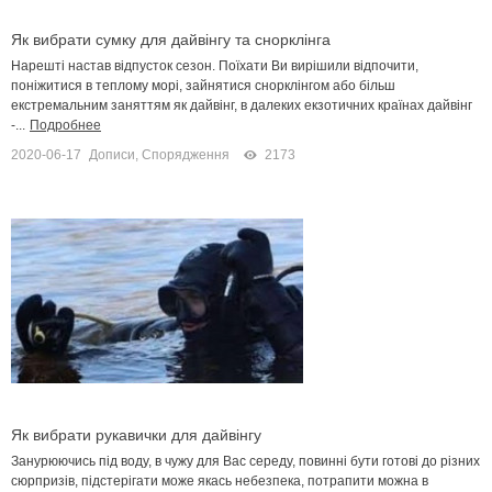
Як вибрати сумку для дайвінгу та снорклінга
Нарешті настав відпусток сезон. Поїхати Ви вирішили відпочити,
поніжитися в теплому морі, зайнятися снорклінгом або більш
екстремальним заняттям як дайвінг, в далеких екзотичних країнах дайвінг
-...
Подробнее
2020-06-17
Дописи
,
Спорядження
2173
Як вибрати рукавички для дайвінгу
Занурюючись під воду, в чужу для Вас середу, повинні бути готові до різних
сюрпризів, підстерігати може якась небезпека, потрапити можна в