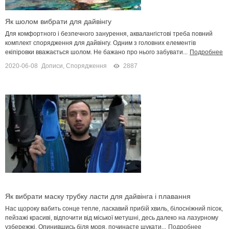
Як шолом вибрати для дайвінгу
Для комфортного і безпечного занурення, аквалангістові треба повний
комплект спорядження для дайвінгу. Одним з головних елементів
екіпіровки вважається шолом. Не бажано про нього забувати...
Подробнее
2020-06-08
Дописи
,
Спорядження
2887
Як вибрати маску трубку ласти для дайвінга і плавання
Нас щороку вабить сонце тепле, ласкавий прибій хвиль, білосніжний пісок,
пейзажі красиві, відпочити від міської метушні, десь далеко на лазурному
узбережжі. Опинившись біля моря, починаєте шукати...
Подробнее