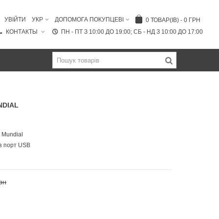
УВІЙТИ
УКР
ДОПОМОГА ПОКУПЦЕВІ
0
ТОВАР(ІВ)
-
0 ГРН
КОНТАКТЫ
ПН - ПТ З 10:00 ДО 19:00; СБ - НД З 10:00 ДО 17:00
NDIAL
 Mundial
з порт USB
рн