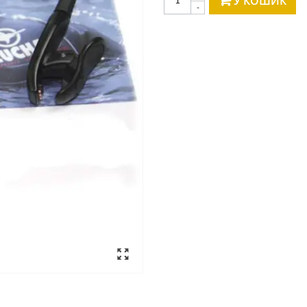
У КОШИК
-