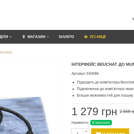
ДІТИ
МАГАЗИН
SUUNTO
УСI АКЦІЇ
Mundial
ІНТЕРФЕЙС BEUCHAT ДО MU
Артикул
340088
Підходить до комп'ютера Beuchat
Підключення до комп'ютера чере
Більше можливостей для пошуку
1 279 грн
2 558 г
Наявність:
В магазині
+