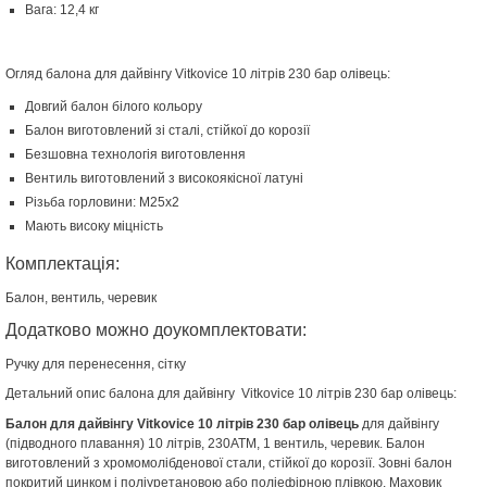
Вага: 12,4 кг
Огляд балона для дайвінгу Vitkovice 10 літрів 230 бар олівець:
Довгий балон білого кольору
Балон виготовлений зі сталі, стійкої до корозії
Безшовна технологія виготовлення
Вентиль виготовлений з високоякісної латуні
Різьба горловини: М25х2
Мають високу міцність
Комплектація:
Балон, вентиль, черевик
Додатково можно доукомплектовати:
Ручку для перенесення, сітку
Детальний опис балона для дайвінгу Vitkovice 10 літрів 230 бар олівець:
Балон для дайвінгу Vitkovice 10 літрів 230 бар олівець
для дайвінгу
(підводного плавання) 10 літрів, 230АТМ, 1 вентиль, черевик. Балон
виготовлений з хромомолібденової стали, стійкої до корозії. Зовні балон
покритий цинком і поліуретановою або поліефірною плівкою. Маховик