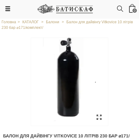
0
Головна
>
КАТАЛОГ
>
Балони
>
Балон для дайвінгу Vitkovice 10 літрів
230 бар ⌀171/комплект/
БАЛОН ДЛЯ ДАЙВІНГУ VITKOVICE 10 ЛІТРІВ 230 БАР ⌀171/