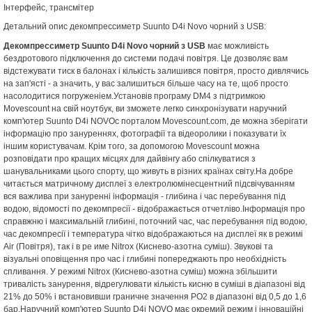
Інтерфейс, трансмітер
Детальний опис декомпрессиметр Suunto D4i Novo чорний з USB:
Декомпрессиметр Suunto D4i Novo чорний з USB
має можливість
бездротового підключення до системи подачі повітря. Це дозволяє вам
відстежувати тиск в балонах і кількість залишився повітря, просто дивлячись
на зап'ясті - а значить, у вас залишиться більше часу на те, щоб просто
насолодитися погруженіем.Установів програму DM4 з підтримкою
Movescount на свій ноутбук, ви зможете легко синхронізувати наручний
комп'ютер Suunto D4i NOVOс порталом Movescount.com, де можна зберігати
інформацію про зануреннях, фотографії та відеоролики і показувати їх
іншим користувачам. Крім того, за допомогою Movescount можна
розповідати про кращих місцях для дайвінгу або спілкуватися з
шанувальниками цього спорту, що живуть в різних країнах світу.На добре
читається матричному дисплеї з електролюмінесцентний підсвічуванням
вся важлива при зануренні інформація - глибина і час перебування під
водою, відомості по декомпресії - відображається отчетліво.Інформація про
справжню і максимальній глибині, поточний час, час перебування під водою,
час декомпресії і температура чітко відображаються на дисплеї як в режимі
Air (Повітря), так і в ре име Nitrox (Киснево-азотна суміш). Звукові та
візуальні оповіщення про час і глибині попереджають про необхідність
спливання. У режимі Nitrox (Киснево-азотна суміш) можна збільшити
тривалість занурення, відрегулювати кількість кисню в суміші в діапазоні від
21% до 50% і встановивши граничне значення PO2 в діапазоні від 0,5 до 1,6
бар.Наручний комп'ютер Suunto D4i NOVO має окремий режим і інноваційні