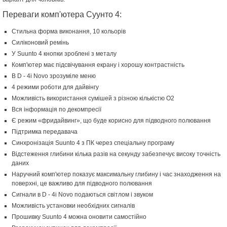
Переваги комп'ютера Суунто 4:
Стильна форма виконання, 10 кольорів
Силіконовий ремінь
У Suunto 4 кнопки зроблені з металу
Комп'ютер має підсвічування екрану і хорошу контрастність
В D - 4i Novo зрозуміле меню
4 режими роботи для дайвінгу
Можливість використання сумішей з різною кількістю О2
Вся інформація по декомпресії
Є режим «фридайвинг», що буде корисно для підводного полювання
Підтримка передавача
Синхронізація Suunto 4 з ПК через спеціальну програму
Відстеження глибини кілька разів на секунду забезпечує високу точність
даних
Наручний комп'ютер показує максимальну глибину і час знаходження на
поверхні, це важливо для підводного полювання
Сигнали в D - 4i Novo подаються світлом і звуком
Можливість установки необхідних сигналів
Прошивку Suunto 4 можна оновити самостійно