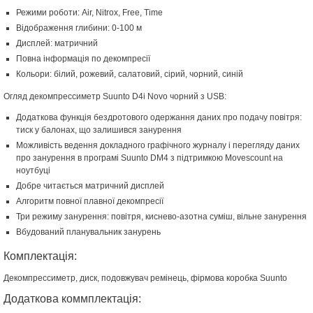
Режими роботи: Air, Nitrox, Free, Time
Відображення глибини: 0-100 м
Дисплей: матричний
Повна інформація по декомпресії
Кольори: білий, рожевий, салатовий, сірий, чорний, синій
Огляд декомпрессиметр Suunto D4i Novo чорний з USB:
Додаткова функція бездротового одержання даних про подачу повітря:
тиск у балонах, що залишився занурення
Можливість ведення докладного графічного журналу і перегляду даних
про занурення в програмі Suunto DM4 з підтримкою Movescount на
ноутбуці
Добре читається матричний дисплей
Алгоритм повної плавної декомпресії
Три режиму занурення: повітря, киснево-азотна суміш, вільне занурення
Вбудований планувальник занурень
Комплектація:
Декомпрессиметр, диск, подовжувач ремінець, фірмова коробка Suunto
Додаткова коммплектація: