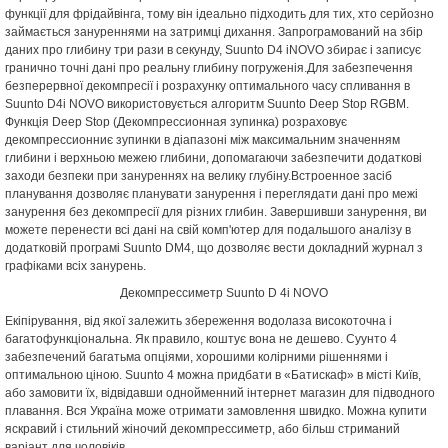
функції для фрідайвінга, тому він ідеально підходить для тих, хто серйозно
займається зануреннями на затримці дихання. Запрограмований на збір
даних про глибину три рази в секунду, Suunto D4 iNOVO збирає і записує
гранично точні дані про реальну глибину погруженія.Для забезпечення
безперервної декомпресії і розрахунку оптимального часу спливання в
Suunto D4i NOVO використовується алгоритм Suunto Deep Stop RGBM.
Функція Deep Stop (Декомпрессионная зупинка) розраховує
декомпрессионниє зупинки в діапазоні між максимальним значенням
глибини і верхньою межею глибини, допомагаючи забезпечити додаткові
заходи безпеки при зануреннях на велику глубіну.Встроенное засіб
планування дозволяє планувати занурення і переглядати дані про межі
занурення без декомпресії для різних глибин. Завершивши занурення, ви
можете перенести всі дані на свій комп'ютер для подальшого аналізу в
додатковій програмі Suunto DM4, що дозволяє вести докладний журнал з
графіками всіх занурень.
Декомпрессиметр Suunto D 4i NOVO
Екіпірування, від якої залежить збереження водолаза високоточна і
багатофункціональна. Як правило, коштує вона не дешево. Суунто 4
забезпечений багатьма опціями, хорошими колірними рішеннями і
оптимальною ціною. Suunto 4 можна придбати в «Батискаф» в місті Київ,
або замовити їх, відвідавши однойменний інтернет магазин для підводного
плавання. Вся Україна може отримати замовлення швидко. Можна купити
яскравий і стильний жіночий декомпрессиметр, або більш стриманий
варіант для чоловіків.