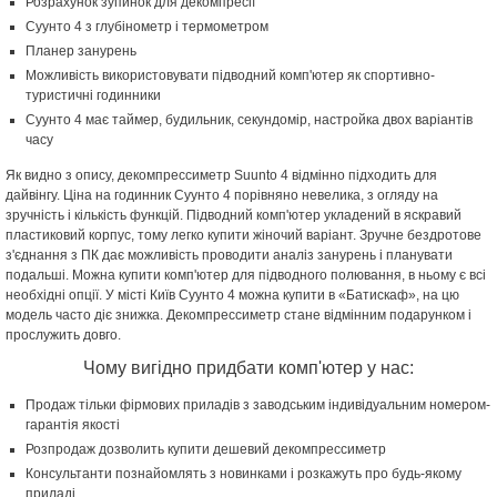
Розрахунок зупинок для декомпресії
Суунто 4 з глубінометр і термометром
Планер занурень
Можливість використовувати підводний комп'ютер як спортивно-
туристичні годинники
Суунто 4 має таймер, будильник, секундомір, настройка двох варіантів
часу
Як видно з опису, декомпрессиметр Suunto 4 відмінно підходить для
дайвінгу. Ціна на годинник Суунто 4 порівняно невелика, з огляду на
зручність і кількість функцій. Підводний комп'ютер укладений в яскравий
пластиковий корпус, тому легко купити жіночий варіант. Зручне бездротове
з'єднання з ПК дає можливість проводити аналіз занурень і планувати
подальші. Можна купити комп'ютер для підводного полювання, в ньому є всі
необхідні опції. У місті Київ Суунто 4 можна купити в «Батискаф», на цю
модель часто діє знижка. Декомпрессиметр стане відмінним подарунком і
прослужить довго.
Чому вигідно придбати комп'ютер у нас:
Продаж тільки фірмових приладів з заводським індивідуальним номером-
гарантія якості
Розпродаж дозволить купити дешевий декомпрессиметр
Консультанти познайомлять з новинками і розкажуть про будь-якому
приладі