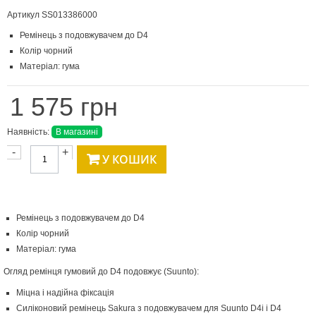
Артикул
SS013386000
Ремінець з подовжувачем до D4
Колір чорний
Матеріал: гума
1 575 грн
Наявність:
В магазині
-
+
У КОШИК
Ремінець з подовжувачем до D4
Колір чорний
Матеріал: гума
Огляд ремінця гумовий до D4 подовжує (Suunto):
Міцна і надійна фіксація
Силіконовий ремінець Sakura з подовжувачем для Suunto D4i і D4