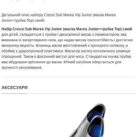
Детальний опис набору Cressi Sub Marea Vip Junior (маска Marea
Junior+трубка Top) синій:
Набір Cressi Sub Marea Vip Junior (маска Marea Junior+трубка Top) синій
для дітей, складається з трубки і двохскляної маски з ілюмінатором, яка
виконана із загартованого скла, що надає високу ізносостійкість і достатню
механічну міцність. Фланець маски виготовлений з прозорого силікону, а
обойма з ударопрочной пластмаси. Фіксатор натягу потиличного ремінця
спрощений. Також є фасонний виступ для носа. Стандартна гнучка трубка
має вбудоване кріплення до маски. М'який загубник обертається для
зручності регулювання.
АКСЕСУАРИ