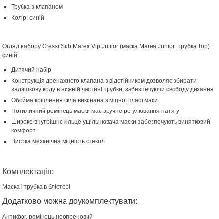
Трубка з клапаном
Колір: синій
Огляд набору Cressi Sub Marea Vip Junior (маска Marea Junior+трубка Top)
синій:
Дитячий набір
Конструкція дренажного клапана з відстійником дозволяє збирати
залишкову воду в нижній частині трубки, забезпечуючи свободу дихання
Обойма кріплення скла виконана з міцної пластмаси
Потиличний ремінець маски має зручне регулювання натягу
Широке внутрішнє кільце ущільнювача маски забезпечують винятковий
комфорт
Висока механічна міцність стекол
Комплектація:
Маска і трубка в блістері
Додатково можна доукомплектувати:
Антифог, ремінець неопреновий