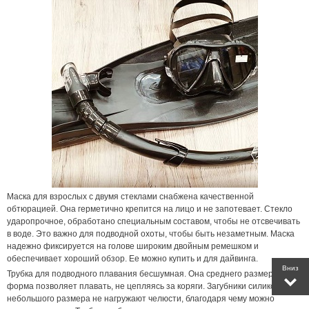
Маска для взрослых с двумя стеклами снабжена качественной
обтюрацией. Она герметично крепится на лицо и не запотевает. Стекл
о
ударопрочн
ое
, обработан
о
специальным составом, чтобы не отсвечивать
в воде. Это важно для подводной охоты, чтобы быть незаметным. Маска
надежно фиксируется на голове широким двойным ремешком и
обеспечивает хороший обзор. Ее можно купить и для дайвинга.
Вниз
Трубка для подводно
го плавания
бесшумная. Она среднего размера, и ее
форма позволяет плавать, не цепляясь за коряги. Загубник
и
силиконовы
е,
небольшого размера не нагружают челюсти, благодаря чему можно