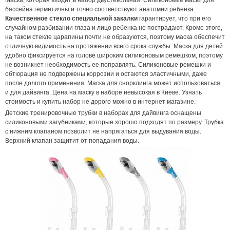
Маска, которая входит в набор двустекольная. Силиконовые маски для
бассейна герметичны и точно соответствуют анатомии ребенка.
Качественное стекло специальной закалки
гарантирует, что при его
случайном разбивании глаза и лицо ребенка не пострадают. Кроме этого,
на таком стекле царапины почти не образуются, поэтому маска обеспечит
отличную видимость на протяжении всего срока службы. Маска для детей
удобно фиксируется на голове широким силиконовым ремешком, поэтому
не возникнет необходимость ее поправлять. Силиконовые ремешки и
обтюрация не подвержены коррозии и остаются эластичными, даже
после долгого применения. Маска для снорклинга может использоваться
и для дайвинга. Цена на маску в наборе невысокая в Киеве. Узнать
стоимость и купить набор не дорого можно в интернет магазине.
Детские тренировочные трубки в наборах для дайвинга оснащены
силиконовыми загубниками, которые хорошо подходят по размеру. Трубка
с нижним клапаном позволит не напрягаться для выдувания воды.
Верхний клапан защитит от попадания воды.