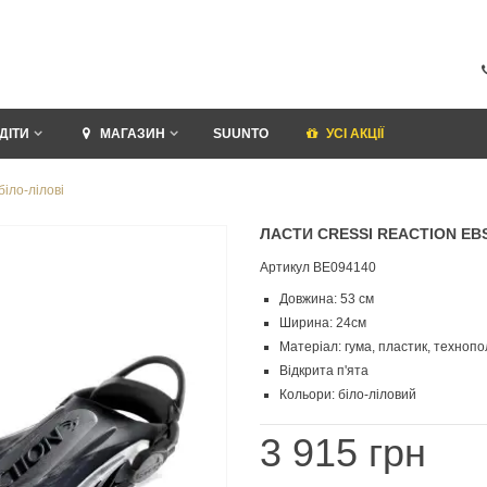
ДІТИ
МАГАЗИН
SUUNTO
УСI АКЦІЇ
біло-лілові
ЛАСТИ CRESSI REACTION EBS
Артикул
BE094140
Довжина: 53 см
Ширина: 24см
Матеріал: гума, пластик, техноп
Відкрита п'ята
Кольори: біло-ліловий
3 915 грн