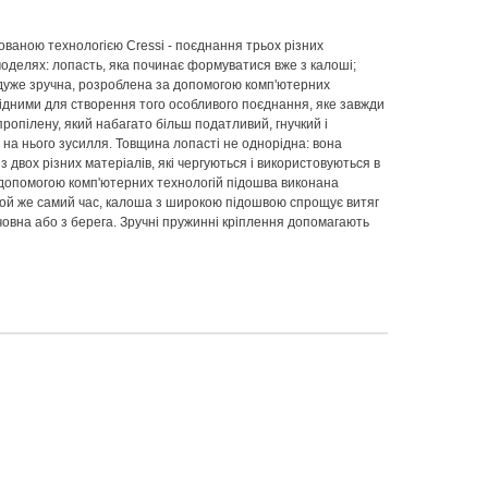
тованою технологією Cressi - поєднання трьох різних
моделях: лопасть, яка починає формуватися вже з калоші;
 дуже зручна, розроблена за допомогою комп'ютерних
ідними для створення того особливого поєднання, яке завжди
ропілену, який набагато більш податливий, гнучкий і
 на нього зусилля. Товщина лопасті не однорідна: вона
 двох різних матеріалів, які чергуються і використовуються в
а допомогою комп'ютерних технологій підошва виконана
 той же самий час, калоша з широкою підошвою спрощує витяг
човна або з берега. Зручні пружинні кріплення допомагають