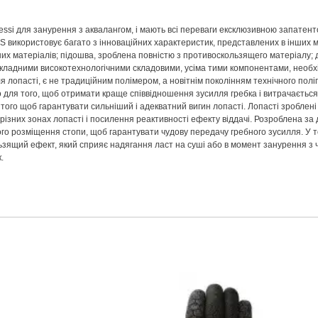
Cressi для занурення з аквалангом, і мають всі переваги ексклюзивною запатен
S використовує багато з інноваційних характеристик, представлених в інших 
них матеріалів; підошва, зроблена повністю з противоскользящего матеріалу;
 складними високотехнологічними складовими, усіма тими компонентами, необх
лопасті, є не традиційним полімером, а новітнім поколінням технічного поліп
 для того, щоб отримати краще співвідношення зусилля гребка і витрачається
того щоб гарантувати сильніший і адекватний вигин лопасті. Лопасті зроблені з
 різних зонах лопасті і посилення реактивності ефекту віддачі. Розроблена з
лого розміщення стопи, щоб гарантувати чудову передачу гребного зусилля. У
ользящий ефект, який сприяє надягання ласт на суші або в момент занурення з 
.