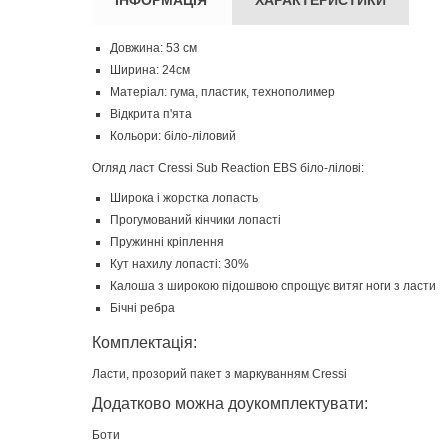
Довжина: 53 см
Ширина: 24см
Матеріал: гума, пластик, технополимер
Відкрита п'ята
Кольори: біло-ліловий
Огляд ласт Cressi Sub Reaction EBS біло-лілові:
Широка і жорстка лопасть
Прогумований кінчики лопасті
Пружинні кріплення
Кут нахилу лопасті: 30%
Калоша з широкою підошвою спрощує витяг ноги з ласти
Бічні ребра
Комплектація:
Ласти, прозорий пакет з маркуванням Cressi
Додатково можна доукомплектувати:
Боти