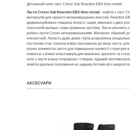
Детальний опис ласт Cressi Sub Reaction EBS біло-лілові:
Ласти Cressi Sub Reaction EBS біло-лілові
- новітні з ласт 
матеріалів для гарантії неперевершених якостей. Reaction EB
диференційована товщина лопасті; шари, виконані з двох різ
технологій калоша і нова пружинна застібка. Ласти рясніють
робить ласти Cressi неперевершеними. Матеріал, обраний для 
елегантний. Лопасть дуже довга і була розроблена спеціально
поступово стає тоншою в міру просування до кінця ласти, для 
різних елементах ласти для підвищення гнучкості структури в
повністю з м'яких еластомерів для виключно зручного та ста
ноги з ласти в кінці погруженія і створює чудовий противоск
знайти ідеальне положення на заднику ботиків або шкарпеток
АКСЕСУАРИ