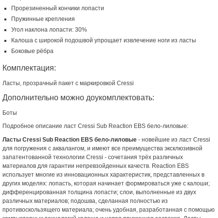
Прорезиненный кончики лопасти
Пружинные крепления
Угол наклона лопасти: 30%
Калоша с широкой подошвой упрощает извлечение ноги из ласты
Боковые рёбра
Комплектация:
Ласты, прозрачный пакет с маркировкой Cressi
Дополнительно можно доукомплектовать:
Боты
Подробное описание ласт Cressi Sub Reaction EBS бело-лиловые:
Ласты Cressi Sub Reaction EBS бело-лиловые
- новейшие из ласт Cressi
для погружения с аквалангом, и имеют все преимущества эксклюзивной
запатентованной технологии Cressi - сочетания трёх различных
материалов для гарантии непревзойденных качеств. Reaction EBS
использует многие из инновационных характеристик, представленных в
других моделях: лопасть, которая начинает формироваться уже с калоши;
дифференцированная толщина лопасти; слои, выполненные из двух
различных материалов; подошва, сделанная полностью из
противоскользящего материала; очень удобная, разработанная с помощью