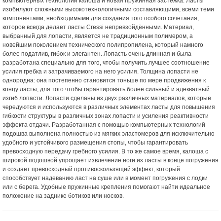
компьютерных технологий калоша и новая пружинная застежка. Ласты
изобилуют сложными высокотехнологичными составляющими, всеми теми
компонентами, необходимыми для создания того особого сочетания,
которое всегда делает ласты Cressi непревзойдёнными. Материал,
выбранный для лопасти, является не традиционным полимером, а
новейшим поколением технического полипропилена, который намного
более податлив, гибок и элегантен. Лопасть очень длинная и была
разработана специально для того, чтобы получить лучшее соотношение
усилия гребка и затрачиваемого на него усилия. Толщина лопасти не
однородна: она постепенно становится тоньше по мере продвижения к
концу ласты, для того чтобы гарантировать более сильный и адекватный
изгиб лопасти. Лопасти сделаны из двух различных материалов, которые
чередуются и используются в различных элементах ласты для повышения
гибкости структуры в различных зонах лопасти и усиления реактивности
эффекта отдачи. Разработанная с помощью компьютерных технологий
подошва выполнена полностью из мягких эластомеров для исключительно
удобного и устойчивого размещения стопы, чтобы гарантировать
превосходную передачу гребного усилия. В то же самое время, калоша с
широкой подошвой упрощает извлечение ноги из ласты в конце погружения
и создает превосходный противоскользящий эффект, который
способствует надеванию ласт на суше или в момент погружения с лодки
или с берега. Удобные пружинные крепления помогают найти идеальное
положение на заднике ботиков или носков.