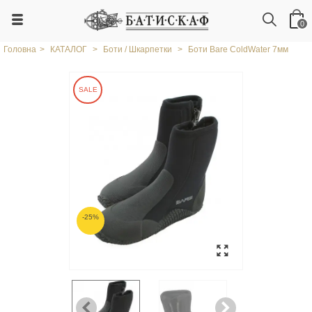
0
Головна
>
КАТАЛОГ
>
Боти / Шкарпетки
>
Боти Bare ColdWater 7мм
SALE
-25%