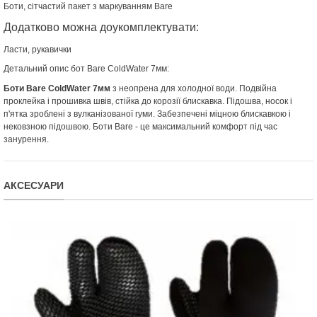
Боти, сітчастий пакет з маркуванням Bare
Додатково можна доукомплектувати:
Ласти, рукавички
Детальний опис бот Bare ColdWater 7мм:
Боти Bare ColdWater 7мм
з неопрена для холодної води. Подвійна
проклейка і прошивка швів, стійка до корозії блискавка. Підошва, носок і
п'ятка зроблені з вулканізованої гуми. Забезпечені міцною блискавкою і
нековзною підошвою. Боти Barе - це максимальний комфорт під час
занурення.
АКСЕСУАРИ