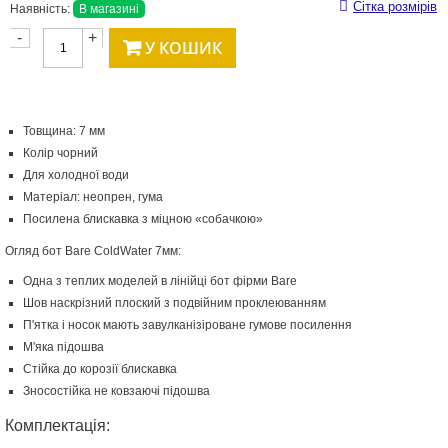
Сітка розмірів
Наявність:
В магазині
-
+
У КОШИК
Товщина: 7 мм
Колір чорний
Для холодної води
Матеріал: неопрен, гума
Посилена блискавка з міцною «собачкою»
Огляд бот Bare ColdWater 7мм:
Одна з теплих моделей в лінійці бот фірми Bare
Шов наскрізний плоский з подвійним проклеюванням
П'ятка і носок мають завулканізіроване гумове посилення
М'яка підошва
Стійка до корозії блискавка
Зносостійка не ковзаючі підошва
Комплектація: