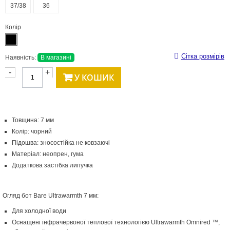
37/38
36
Колір
Сітка розмірів
Наявність:
В магазині
-
+
У КОШИК
Товщина: 7 мм
Колір: чорний
Підошва: зносостійка не ковзаючі
Матеріал: неопрен, гума
Додаткова застібка липучка
Огляд бот Bare Ultrawarmth 7 мм:
Для холодної води
Оснащені інфрачервоної теплової технологією Ultrawarmth Omnired ™,