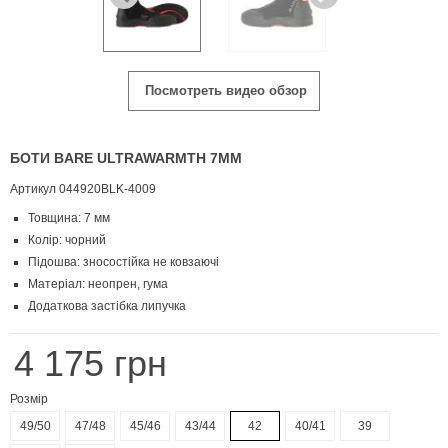
Посмотреть видео обзор
БОТИ BARE ULTRAWARMTH 7ММ
Артикул
044920BLK-4009
Товщина: 7 мм
Колір: чорний
Підошва: зносостійка не ковзаючі
Матеріал: неопрен, гума
Додаткова застібка липучка
4 175 грн
Розмір
49/50
47/48
45/46
43/44
42
40/41
39