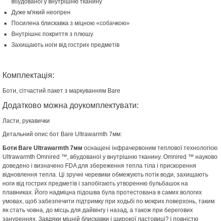
вбудованої у внутрішню тканину
Дуже м'який неопрен
Посилена блискавка з міцною «собачкою»
Внутрішнє покриття з плюшу
Захищають ноги від гострих предметів
Комплектація:
Боти, сітчастий пакет з маркуванням Bare
Додатково можна доукомплектувати:
Ласти, рукавички
Детальний опис бот Bare Ultrawarmth 7мм:
Боти Bare Ultrawarmth 7мм
оснащені інфрачервоним теплової технологією
Ultrawarmth Omnired ™, вбудованої у внутрішню тканину. Omnired ™ науково
доведено і визначено FDA для збереження тепла тіла і прискорення
відновлення тепла. Ці зручні черевики обмежують потік води, захищають
ноги від гострих предметів і запобігають утворенню бульбашок на
плавниках. Його надміцна підошва була протестована в самих вологих
умовах, щоб забезпечити підтримку при ходьбі по мокрих поверхонь, таким
як стать човна, до місць для дайвінгу і назад, а також при берегових
зануреннях. Завдяки міцній блискавки і широкої ластовиці? і повністю