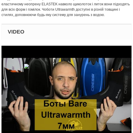
еластичному неопрену ELASTEK навколо щиколоток і литок вони підходять
для всіх форм і гомілок. Чоботи Ultrawarmth доступні в різній товщині і
стилях, доповнюючи будь-яку систему для занурень з водою.
VIDEO