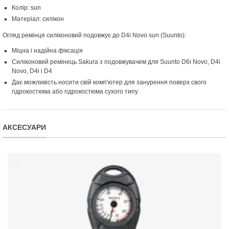
Колір: sun
Матеріал: силікон
Огляд ремінця силіконовий подовжує до D4i Novo sun (Suunto):
Міцна і надійна фіксація
Силіконовий ремінець Sakura з подовжувачем для Suunto D6i Novo, D4i
Novo, D4i і D4
Дає можливість носити свій комп'ютер для занурення поверх свого
гідрокостюма або гідрокостюма сухого типу
АКСЕСУАРИ