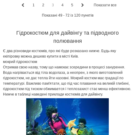
1
2
3
4
5
Показати все
Показані 49 - 72 із 120 пунктів
Гідрокостюм для дайвінгу та підводного
полювання
Є два різновиди костюмів, про які буде розказано нижче. Будь-яку
екіпіровку можна дешево купити в місті Київ.
мокрий гідрокостюм
Отримав свою назву, тому що намокає зсередини в процесі занурення.
Вода нагрівається від тіла водолаза, а неопрен, з якого виготовлений
гідрокостюм, не дає тепла йти назовні. Мокрий костюм має градації по
температурі. Важливо пам'ятати, що під час плавання на великій глибині,
гідрокостюм під тиском обжимается і теплозахист стає менш ефективною.
Нижче в таблиці наведені приклади костюмів для дайвінгу.