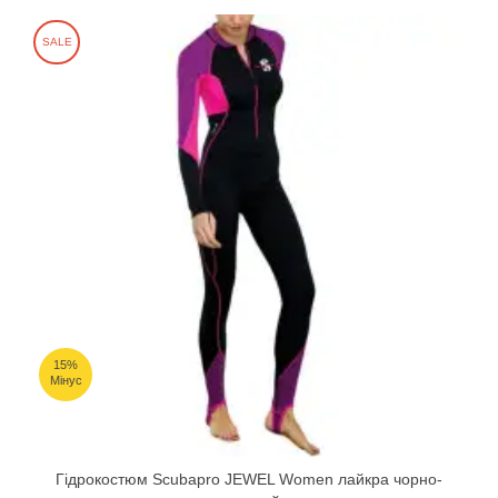
SALE
15%
Мінус
Гідрокостюм Scubapro JEWEL Women лайкра чорно-