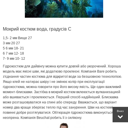
Мокрий костюм вода, градусів С
1,5- 2 мм Вище 27
3 мм 20 27
5 6 мм 18- 21
6 7 мм 12- 18
7- 9 ​​мм 10- 12
Гідрокостюм для дайвінгу можна купити довгий або укорочений. Хороша
модель має якісні шви, які додатково проклеєні. Компанія Bare робить
з'єднання частин костюма для відкритої води за безшовною технологією.
Якщо клей не натирає шкіру і не змінює колір при експлуатації
гідрокостюма, можна говорити про його високу якість. Ще один важливий
момент-блискавки. Застібка в мокрий костюм вклеюється вулканизацией
або вшивається і проклеюється. Перший спосіб надійніший. Блискавка
може розташовуватися на спині або спереду. Вважається, що варіант
номер два краще зберігає тепло під час занурення. Шви на костюмі
Вниз
повинні добре розтягуватися. Обтюрація гідрокостюма виконується з
неопрена. Компанія Beuchat робить її з силікону.