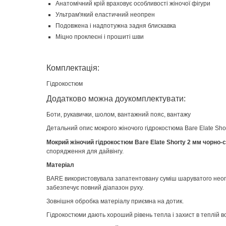
Анатомічний крій враховує особливості жіночої фігури
Ультрам'який еластичний неопрен
Подовжена і надпотужна задня блискавка
Міцно проклеєні і прошиті шви
Комплектація:
Гідрокостюм
Додатково можна доукомплектувати:
Боти, рукавички, шолом, вантажний пояс, вантажу
Детальний опис мокрого жіночого гідрокостюма Bare Elate Shor
Мокрий жіночий гідрокостюм Bare Elate Shorty 2 мм чорно-с
спорядження для дайвінгу.
Матеріал
BARE використовувала запатентовану суміш шаруватого неопре
забезпечує повний діапазон руху.
Зовнішня обробка матеріалу приємна на дотик.
Гідрокостюми дають хороший рівень тепла і захист в теплій во