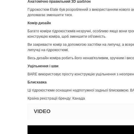
Анатомічно правильний 3D шаблон
Гідрокостюм Elate був розроблений з використанням нового ан
допомагає зменшити тиск.
Комір дизайн
Багато коміри гідрокостюмів незручні, особливо якщо вони гр
конструкцію коміра, щоб зменшити об'ємність.
Ви закриваєте комір за допомогою застібки на липучці, а всер
липучці на гідрокостюмі.
Весь дизайн коміра робить його ненав'язливим, зручним і ви
Ущільнення і шви
BARE використовує просту конструкцію ущільнення з неопрено
Блискавка
Ці гідрокостюми оснащені надпотужної задньої блискавкою. B
Країна реєстрації бренду: Канада
VIDEO