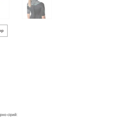
ор
рно-сірий: