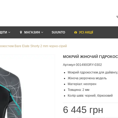
ДІТИ
МАГАЗИН
SUUNTO
УСI АКЦІЇ
рокостюм Bare Elate Shorty 2 mm чорно-сірий
МОКРИЙ ЖІНОЧИЙ ГІДРОКОС
Артикул
001490GRY-0302
Мокрий гідрокостюм для дайвінгу,
Жіноча укорочена модель
Матеріал: неопрен
Товщина: 2 мм
Колір швів: чорний, бірюзовий
6 445 грн