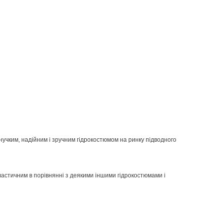
нучким, надійним і зручним гідрокостюмом на ринку підводного
астичним в порівнянні з деякими іншими гідрокостюмами і