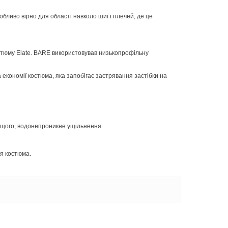
ливо вірно для області навколо шиї і плечей, де це
костюму Elate. BARE використовував низькопрофільну
 економії костюма, яка запобігає застрявання застібки на
ращого, водонепроникне ущільнення.
тя костюма.