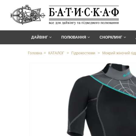
ДАЙВІНГ
ПОЛЮВАННЯ
СНОРКЛИНГ
Головна
>
КАТАЛОГ
>
Гідрокостюми
>
Мокрий жіночий гід