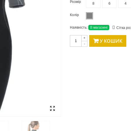
Розмір
8
6
4
Колір
Наявність:
В магазині
Сітка ро
+
У КОШИК
-