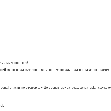
ty 2 мм чорно-сірий:
ірий
завдяки надзвичайно еластичного матеріалу, гладкою підкладці є самим г
на і еластичного матеріалу. Це в основному означає, що матеріал є дуже ел
ді.