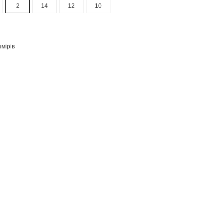
2
14
12
10
змірів