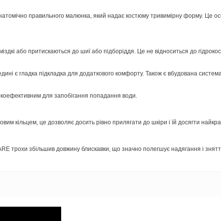
атомічно правильного малюнка, який надає костюму тривимірну форму. Це особ
оміздкі або притискаються до шиї або підборіддя. Це не відноситься до гідро
едині є гладка підкладка для додаткового комфорту. Також є вбудована система
сокоефективним для запобігання попадання води.
вим кільцем, це дозволяє досить рівно прилягати до шкіри і їй досягти найк
ARE трохи збільшив довжину блискавки, що значно полегшує надягання і знят