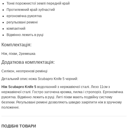
Тонкі порожнистої землі передній край
Протилежний край зубчастий
ергономічна рукоятка
регульовані ремені
компактний
Відмінно лежить в руці
Комплектація:
Ніж, піхви, 2ремешка
Додаткова комплектація:
Силікон, неопренові ремінці
Детальний опис ножа Scubapro Knife 5 чорний:
Ніж Scubapro Knife 5
водолазний з нержавіючої сталі. Лезо 11см з
нержавіючої сталі. Гостро заточена кромка, пилка і стропоріз. Ергономічна
рукоятка. Відмінно лежить в руці. Литі піхви мають подвійну систему
безпеки. Регульовані ремені дозволяють швидко закріпити ніж в зручному
положенні.
ПОДІБНІ ТОВАРИ