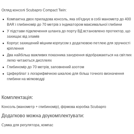
Огляд консолі Scubapro Compact Twin:
Компактна двох приладова консоль, яка об'єднує в собі манометр до 400
BAR і глибиномір до 70 метрів з індикатором максимальної глибини
У підстави підключення шланга до порту ВД встановлено протектор, що
захищає від зламів
Корпус захищений міцним корпусом з додатковою петлею для зручності
кріплення
Два найбільш важливих показника занурення відображаються на світлих
легко читаються дисплеях
Глибиномір до 70 метрів, заповнений азотом
Циферблат з логарифмічною шкалою для більш точного визначення
глибини на мілководді
Комплектація:
Консоль (манометр + глибиномір), фірмова коробка Scubapro
Додатково можна доукомплектувати:
Сумка для регулятора, компас