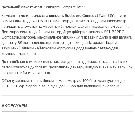
Детальний опис консолі Scubapro Compact Twin:
Компактна двох приладова
консоль Scubapro Compact Twin
. Об'єднує в
собі манометр до 400 BAR і глибиномір до 70 метрів з Декомпрессиметр,
прилади, манометри, компаси, глибиноміри, дайвінг, підводне полювання,
Декомпрессиметр, дайв-комп'ютер, Двухпріборная консоль SCUBAPRO
Compactіндікатором максимальної глибини. У підстави підключення шланга
до порту ВД встановлено протектор, що захищає від зламів. Корпус
захищений міцним нейлоновим корпусом з додатковою петлею для
зручності кріплення.
Два найбільш важливих показника занурення відображаються на світлих
легко читаються дисплеях. Дозволяють дайверу швидко визначити залишок
повітря і глибину занурення.
Об'єднує манометр і глибиномір. Манометр до 400 бар. Адаптується для
200 і 300 бар. Червона зона від 0 до 50 бар для підвищення безпеки.
АКСЕСУАРИ