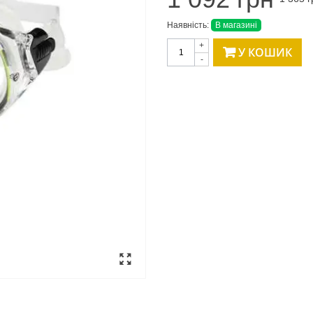
Наявність:
В магазині
+
У КОШИК
-