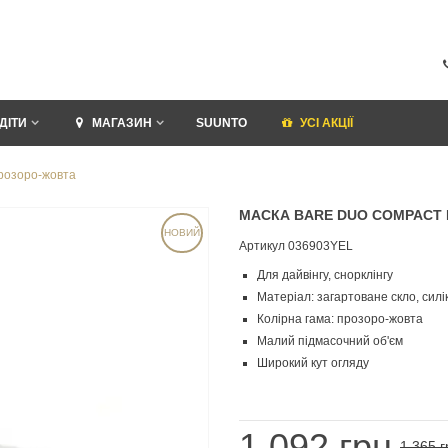
ДІТИ
МАГАЗИН
SUUNTO
УСI АКЦІЇ
розоро-жовта
МАСКА BARE DUO COMPACT
НОВИЙ
Артикул
036903YEL
Для дайвінгу, снорклінгу
Матеріал: загартоване скло, силі
Колірна гама: прозоро-жовта
Малий підмасочний об'єм
Широкий кут огляду
1 092 грн
1 365 г