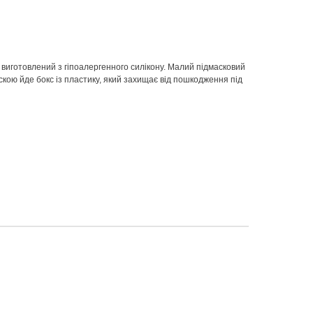
р виготовлений з гіпоалергенного силікону. Малий підмасковий
аскою йде бокс із пластику, який захищає від пошкодження під