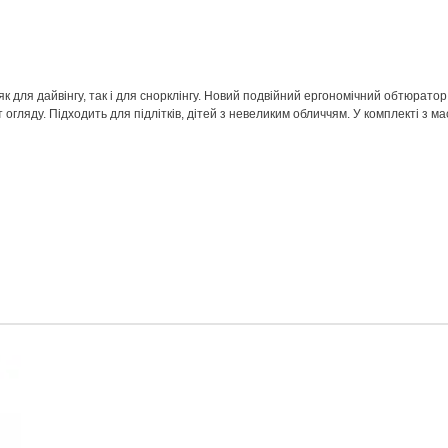
як для дайвінгу, так і для снорклінгу. Новий подвійний ергономічний обтюрато
 огляду. Підходить для підлітків, дітей з невеликим обличчям. У комплекті з м