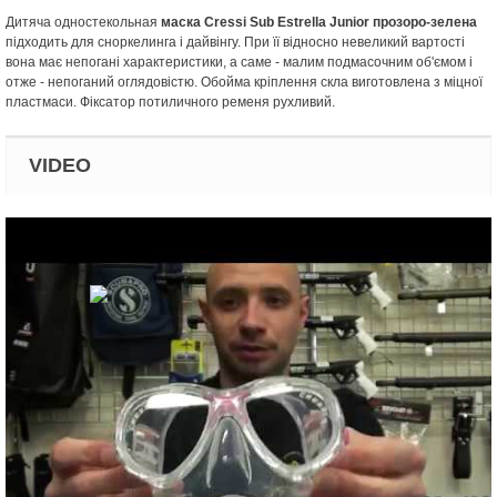
Дитяча одностекольная
маска Cressi Sub Estrella Junior прозоро-зелена
підходить для сноркелинга і дайвінгу. При її відносно невеликий вартості
вона має непогані характеристики, а саме - малим подмасочним об'ємом і
отже - непоганий оглядовістю. Обойма кріплення скла виготовлена з міцної
пластмаси. Фіксатор потиличного ременя рухливий.
VIDEO