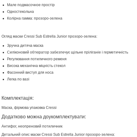
Мале подмасочное простір
Одностекольна
Колірна гамма: прозоро-зелена
Огляд маски Cressi Sub Estrella Junior прозоро-зелена:
Зручна дитяча маска
Силіконовий обтюратор забезпечує щільне пріліганіе і герметичність
Регулювання потиличного ременя
Висока механічна міцність стекол
Фасонний виступ для носа
Легка по вазі
Комплектація:
Маска, фірмова упаковка Cressi
Додатково можна доукомплектувати:
Антифог, неопреновий потиличник
Детальний опис маски Cressi Sub Estrella Junior прозоро-зелена: