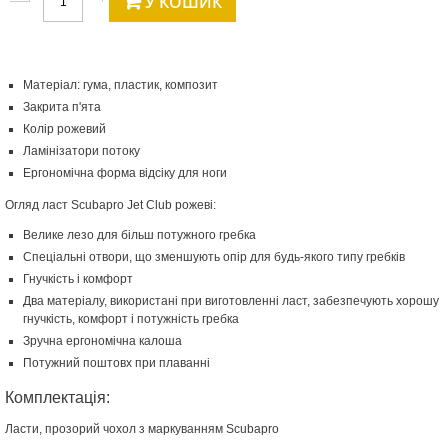
У КОШИК
Матеріал: гума, пластик, композит
Закрита п'ята
Колір рожевий
Ламінізатори потоку
Ергономічна форма відсіку для ноги
Огляд ласт Scubapro Jet Club рожеві:
Велике лезо для більш потужного гребка
Спеціальні отвори, що зменшують опір для будь-якого типу гребків
Гнучкість і комфорт
Два матеріалу, використані при виготовленні ласт, забезпечують хорошу
гнучкість, комфорт і потужність гребка
Зручна ергономічна калоша
Потужний поштовх при плаванні
Комплектація:
Ласти, прозорий чохол з маркуванням Scubapro