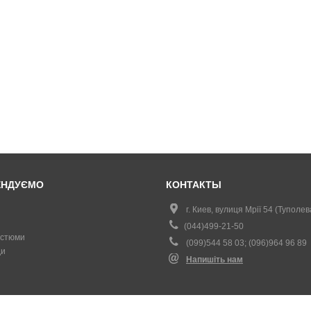
ЕНДУЄМО
КОНТАКТЫ
г. Киев, вулиця Мрії 54 (Туполев
(044)499-21-50
остюми
(099)544 58 03; (096)964 96 89
и
Напишіть нам