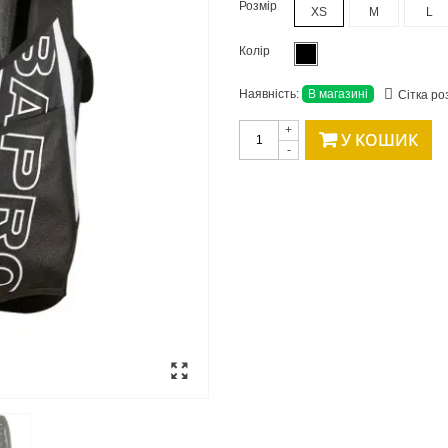
Розмір
XS
M
L
Колір
Наявність:
В магазині
Сітка ро
+
У КОШИК
-