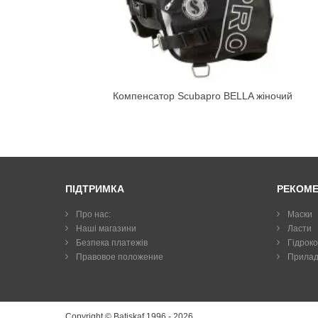
Компенсатор Scubapro BELLA жіночий
ПІДТРИМКА
РЕКОМ
Про нас:
Маски
Наші магазини
Ласти
Безпека платежів
Гiдрок
Правовое положение
Прилад
Copyright © Batiskaf 1996 - 2026