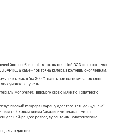
сливі його особливості та технологія. Цей BCD не просто має
 SCUBAPRO, а саме - повітряна камера з круговим охопленням.
у, як в колисці (на 360 °), навіть при повному заповненні
-яких умовах занурень.
теріалу Monprene®, відомого своєю м'якістю, і здатністю
зпечує високий комфорт і хорошу адаптованість до будь-якої
Система з 3 допоміжними (аварійними) клапанами для
кишені для найкращого розподілу вантажів. Запатентована
еціально для них.