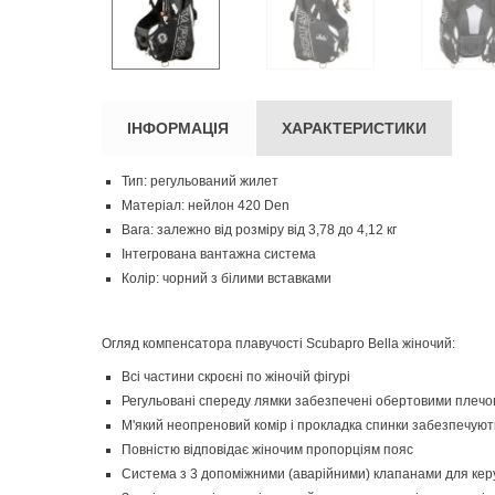
ІНФОРМАЦІЯ
ХАРАКТЕРИСТИКИ
Тип: регульований жилет
Матеріал: нейлон 420 Den
Вага: залежно від розміру від 3,78 до 4,12 кг
Інтегрована вантажна система
Колір: чорний з білими вставками
Огляд компенсатора плавучості Scubapro Bella жіночий:
Всі частини скроєні по жіночій фігурі
Регульовані спереду лямки забезпечені обертовими плечов
М'який неопреновий комір і прокладка спинки забезпечую
Повністю відповідає жіночим пропорціям пояс
Система з 3 допоміжними (аварійними) клапанами для кер