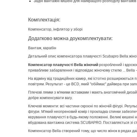
Задні вантажні кишені для найкращого розподілу вантажів
Комплектація:
Компенсатор, інфлятор у зборі
Додатково можна доукомплектувати:
Вантаж, карабін
Детальний опис компенсатора плавучості Scubapro Bella жіно
Компенсатор плавучості Bella жіночий
розроблений і вдоскон
привабливе забарвлення і відповідає жіночому стилю ... Bell
На відміну від традиційних камер, які істотно розширюються п
повітрям. Результат - це BCD, який "обіймає" дайвера при за
Плечові лямки з м'якими вставками і мають анатомічний дизайн
добре компенсувати вагу.
Ключові моменти: всі частини скроєні по жіночій фігурі. Рег
фігури. М'який неопреновий комір і прокладка спинки забезп
керування плавучості в будь-якому положенні. Великі кишені н
вбудована вантажна система SCUBAPRO. Поставляється зі 
Компенсатор Bella створений тому, що число жінок в рядах да