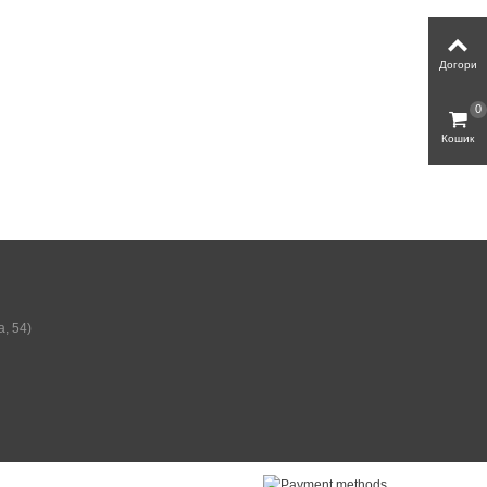
Догори
0
Кошик
а, 54)