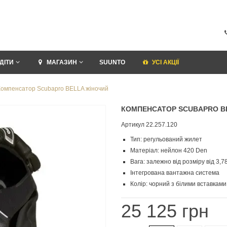
ДІТИ
МАГАЗИН
SUUNTO
УСI АКЦІЇ
Компенсатор Scubapro BELLA жіночий
КОМПЕНСАТОР SCUBAPRO B
Артикул
22.257.120
Тип: регульований жилет
Матеріал: нейлон 420 Den
Вага: залежно від розміру від 3,78
Інтегрована вантажна система
Колір: чорний з білими вставками
25 125 грн