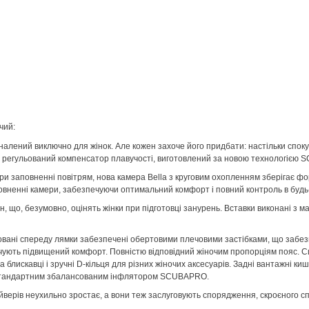
чий:
алений виключно для жінок. Але кожен захоче його придбати: настільки споку
a - регульований компенсатор плавучості, виготовлений за новою технологією
ри заповненні повітрям, нова камера Bella з круговим охопленням зберігає форм
повненні камери, забезпечуючи оптимальний комфорт і повний контроль в будь
, що, безумовно, оцінять жінки при підготовці занурень. Вставки виконані з ма
ульовані спереду лямки забезпечені обертовими плечовими застібками, що забе
ечують підвищений комфорт. Повністю відповідний жіночим пропорціям пояс. 
а блискавці і зручні D-кільця для різних жіночих аксесуарів. Задні вантажні 
стандартним збалансованим інфлятором SCUBAPRO.
йверів неухильно зростає, а вони теж заслуговують спорядження, скроєного сп