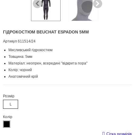
ГІДРОКОСТЮМ BEUCHAT ESPADON 5ММ
Артикул
611514/24
Мисливський гідрокостюм
Товщина: 5мм
Матеріал: неопрен, всередині "відкрита пора"
Колір: чорний
Анатомічний крій
Розмір
L
Колір
Сітка розмірів