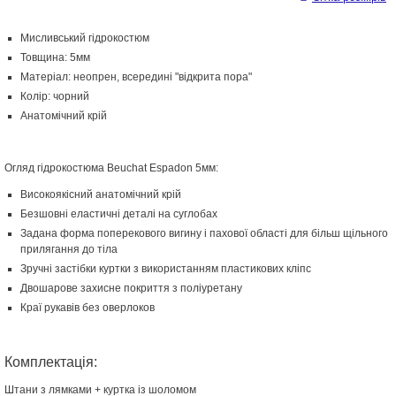
Мисливський гідрокостюм
Товщина: 5мм
Матеріал: неопрен, всередині "відкрита пора"
Колір: чорний
Анатомічний крій
Огляд гідрокостюма Beuchat Espadon 5мм:
Високоякісний анатомічний крій
Безшовні еластичні деталі на суглобах
Задана форма поперекового вигину і пахової області для більш щільного
прилягання до тіла
Зручні застібки куртки з використанням пластикових кліпс
Двошарове захисне покриття з поліуретану
Краї рукавів без оверлоков
Комплектація:
Штани з лямками + куртка із шоломом