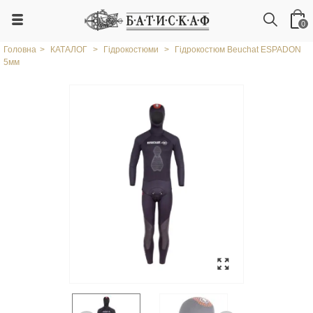
0
Головна
>
КАТАЛОГ
>
Гідрокостюми
>
Гідрокостюм Beuchat ESPADON
5мм