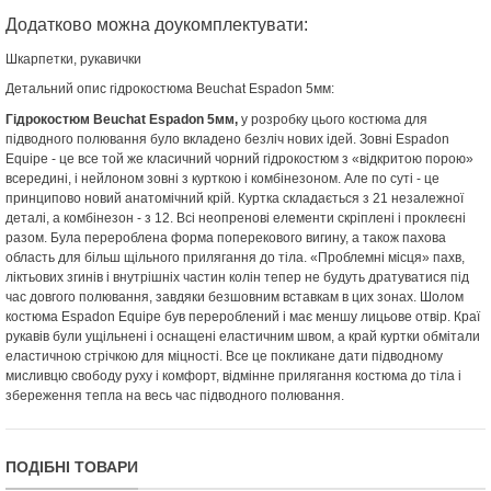
Додатково можна доукомплектувати:
Шкарпетки, рукавички
Детальний опис гідрокостюма Beuchat Espadon 5мм:
Гідрокостюм Beuchat Espadon 5мм,
у
розробку цього костюма для
підводного полювання було вкладено безліч нових ідей. Зовні Espadon
Equipe - це все той же класичний чорний гідрокостюм з «відкритою порою»
всередині, і нейлоном зовні з курткою і комбінезоном. Але по суті - це
принципово новий анатомічний крій. Куртка складається з 21 незалежної
деталі, а комбінезон - з 12. Всі неопренові елементи скріплені і проклеєні
разом. Була перероблена форма поперекового вигину, а також пахова
область для більш щільного прилягання до тіла. «Проблемні місця» пахв,
ліктьових згинів і внутрішніх частин колін тепер не будуть дратуватися під
час довгого полювання, завдяки безшовним вставкам в цих зонах. Шолом
костюма Espadon Equipe був перероблений і має меншу лицьове отвір. Краї
рукавів були ущільнені і оснащені еластичним швом, а край куртки обмітали
еластичною стрічкою для міцності. Все це покликане дати підводному
мисливцю свободу руху і комфорт, відмінне прилягання костюма до тіла і
збереження тепла на весь час підводного полювання.
ПОДІБНІ ТОВАРИ