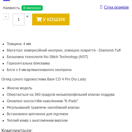
Сітка розмірів
Наявність:
В магазині
-
+
У КОШИК
Товщина: 4 мм
Матетіал: компресійний неопрен, зовнішнє покриття - Diamond-Tuff
Безшовна технологія No-Stitch Technology (NST)
Горизонтальна блискавка
Боти з 4 мм вулканізованого неопрена
Огляд сухого гідрокостюма Bare СD 4 Pro Dry Lady:
Жіноча модель
Обертається на 360 градусів низькопрофільний клапан поддува
Оновлені зносостійкі наколінники "K-Padz"
Регульований травляче-запобіжний клапан
Встановлені кріплення для підтяжок
Теплий комір з анатомічним вирізом
Комплектація: