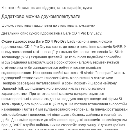
Костюм з ботами, шланг піддува, тальк, парафін, сумка
Додатково можна доукомплектувати:
Шолом, утеплювач, шкарпетки до утеплювача, рукавички
Детальний опис сухого гідрокостюма Bare СD 4 Pro Dry Lady:
Сухий гідрокостюм Bare СD 4 Pro Dry Lady
- жіноча версія сухого
гідрокостюма СD 4 Pro Dry належить до нового покоління костюмів BARE. У
ньому застосовані такі інновації: унікальна безшовна технологія No-Stitch
Technology (NST) з'єднання деталей. Це коли після подвійної проклейки
місць з'єднання матеріалу, шов з обох сторін на гарячу герметизується
стрічкою, яка як би заплавляеться роблячи костюм повністю
водонепроникним. Неопренові шийні манжети Hi-stretch "innospan", мають
підвищений теплозахист і зносостійкість в порівнянні з латексними.
Неопрен зсередини металізований, а зовні покритий шаром нейлону
Diamond-Tuff, що підвищує його зносостійкість і теплоізолюючі
характеристики. При виготовленні костюма використовуються
низькопрофільні клапана скидання і поддува повітря шведської фірми Si
Tech - провідного виробника в цій галузі. На костюмі встановлені зносостійкі
наколінники і боти з 4 мм вулканізованого неопрена. На плечах розташовані
світловідбиваючі шеврони, які підвищують безпеку дайвера в темний час
доби. Дані зміни привели до збільшення продажів костюмів і позиціонували
бренд BARE в трійці найбільших на європейському ринку. У деяких країнах