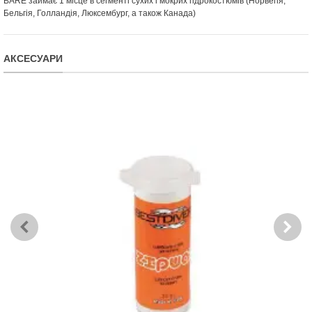
BARE займає 1 місце в сегменті сухих і мокрих гідрокостюмів (Норвегія,
Бельгія, Голландія, Люксембург, а також Канада)
АКСЕСУАРИ