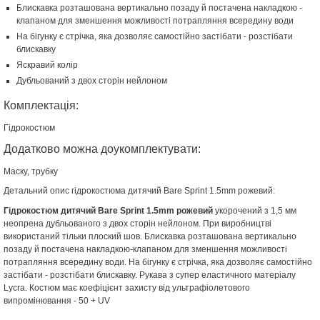
Блискавка розташована вертикально позаду й постачена накладкою -
клапаном для зменшення можливості потрапляння всередину води
На бігунку є стрічка, яка дозволяє самостійно застібати - розстібати
блискавку
Яскравий колір
Дубльований з двох сторін нейлоном
Комплектація:
Гідрокостюм
Додатково можна доукомплектувати:
Маску, трубку
Детальний опис гідрокостюма дитячий Bare Sprint 1.5mm рожевий:
Гідрокостюм дитячий Bare Sprint 1.5mm рожевий
укорочений з 1,5 мм
неопрена дубльованого з двох сторін нейлоном. При виробництві
використаний тільки плоский шов. Блискавка розташована вертикально
позаду й постачена накладкою-клапаном для зменшення можливості
потрапляння всередину води. На бігунку є стрічка, яка дозволяє самостійно
застібати - розстібати блискавку. Рукава з супер еластичного матеріалу
Lycra. Костюм має коефіцієнт захисту від ультрафіолетового
випромінювання - 50 + UV