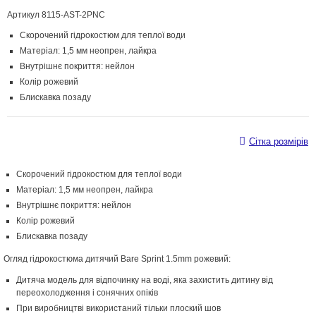
Артикул
8115-AST-2PNC
Скорочений гідрокостюм для теплої води
Матеріал: 1,5 мм неопрен, лайкра
Внутрішнє покриття: нейлон
Колір рожевий
Блискавка позаду
Сітка розмірів
Скорочений гідрокостюм для теплої води
Матеріал: 1,5 мм неопрен, лайкра
Внутрішнє покриття: нейлон
Колір рожевий
Блискавка позаду
Огляд гідрокостюма дитячий Bare Sprint 1.5mm рожевий:
Дитяча модель для відпочинку на воді, яка захистить дитину від
переохолодження і сонячних опіків
При виробництві використаний тільки плоский шов