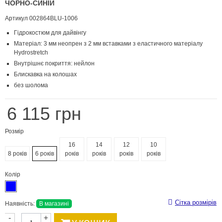
ЧОРНО-СИНІЙ
Артикул
002864BLU-1006
Гідрокостюм для дайвінгу
Матеріал: 3 мм неопрен з 2 мм вставками з еластичного матеріалу
Hydrostretch
Внутрішнє покриття: нейлон
Блискавка на колошах
без шолома
6 115 грн
Розмір
16
14
12
10
8 років
6 років
років
років
років
років
Колір
Сітка розмірів
Наявність:
В магазині
-
+