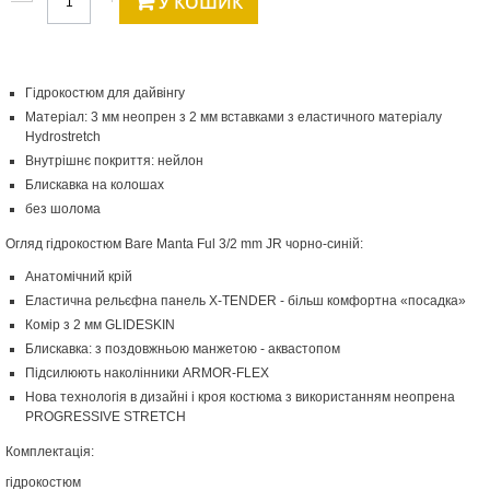
У КОШИК
Гідрокостюм для дайвінгу
Матеріал: 3 мм неопрен з 2 мм вставками з еластичного матеріалу
Hydrostretch
Внутрішнє покриття: нейлон
Блискавка на колошах
без шолома
Огляд гідрокостюм Bare Manta Ful 3/2 mm JR чорно-синій:
Анатомічний крій
Еластична рельєфна панель X-TENDER - більш комфортна «посадка»
Комір з 2 мм GLIDESKIN
Блискавка: з поздовжньою манжетою - аквастопом
Підсилюють наколінники ARMOR-FLEX
Нова технологія в дизайні і кроя костюма з використанням неопрена
PROGRESSIVE STRETCH
Комплектація:
гідрокостюм