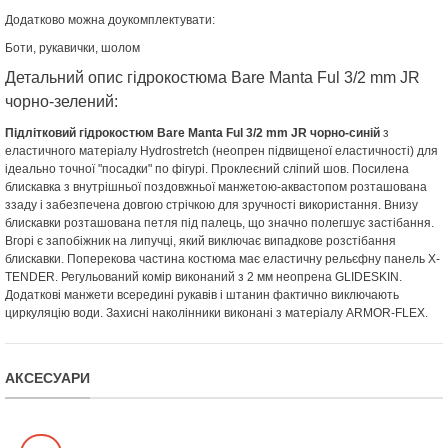
Додатково можна доукомплектувати:
Боти, рукавички, шолом
Детальний опис гідрокостюма Bare Manta Ful 3/2 mm JR
чорно-зелений:
Підлітковий гідрокостюм Bare Manta Ful 3/2 mm JR чорно-синій
з
еластичного матеріалу Hydrostretch (неопрен підвищеної еластичності) для
ідеально точної "посадки" по фігурі. Проклеєний сліпий шов. Посилена
блискавка з внутрішньої поздовжньої манжетою-аквастопом розташована
ззаду і забезпечена довгою стрічкою для зручності використання. Внизу
блискавки розташована петля під палець, що значно полегшує застібання.
Вгорі є запобіжник на липучці, який виключає випадкове розстібання
блискавки. Поперекова частина костюма має еластичну рельєфну панель X-
TENDER. Регульований комір виконаний з 2 мм неопрена GLIDESKIN.
Додаткові манжети всередині рукавів і штанин фактично виключають
циркуляцію води. Захисні наколінники виконані з матеріалу ARMOR-FLEX.
АКСЕСУАРИ