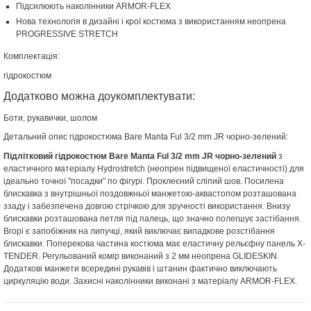
Підсилюють наколінники ARMOR-FLEX
Нова технологія в дизайні і крої костюма з використанням неопрена
PROGRESSIVE STRETCH
Комплектація:
гідрокостюм
Додатково можна доукомплектувати:
Боти, рукавички, шолом
Детальний опис гідрокостюма Bare Manta Ful 3/2 mm JR чорно-зелений:
Підлітковий гідрокостюм Bare Manta Ful 3/2 mm JR чорно-зелений
з
еластичного матеріалу Hydrostretch (неопрен підвищеної еластичності) для
ідеально точної "посадки" по фігурі. Проклеєний сліпий шов. Посилена
блискавка з внутрішньої поздовжньої манжетою-аквастопом розташована
ззаду і забезпечена довгою стрічкою для зручності використання. Внизу
блискавки розташована петля під палець, що значно полегшує застібання.
Вгорі є запобіжник на липучці, який виключає випадкове розстібання
блискавки. Поперекова частина костюма має еластичну рельєфну панель X-
TENDER. Регульований комір виконаний з 2 мм неопрена GLIDESKIN.
Додаткові манжети всередині рукавів і штанин фактично виключають
циркуляцію води. Захисні наколінники виконані з матеріалу ARMOR-FLEX.