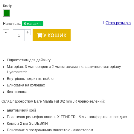
Колір
Сітка розмірів
Наявність:
В магазині
-
+
У КОШИК
Гідрокостюм для дайвінгу
Матеріал: 3 мм неопрен з 2 мм вставками з еластичного матеріалу
Hydrostretch
Внутрішнє покриття: нейлон
Блискавка на колошах
без шолома
Огляд гідрокостюм Bare Manta Ful 3/2 mm JR чорно-зелений:
анатомічний крій
Еластична рельєфна панель X-TENDER - більш комфортна «посадка»
Комір з 2 мм GLIDESKIN
Блискавка: з поздовжньою манжетою - аквастопом