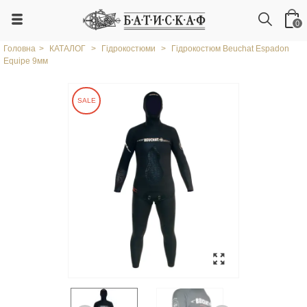
0
Головна
>
КАТАЛОГ
>
Гідрокостюми
>
Гідрокостюм Beuchat Espadon
Equipe 9мм
SALE