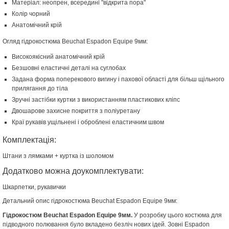
Матеріал: неопрен, всередині "відкрита пора"
Колір чорний
Анатомічний крій
Огляд гідрокостюма Beuchat Espadon Equipe 9мм:
Високоякісний анатомічний крій
Безшовні еластичні деталі на суглобах
Задана форма поперекового вигину і пахової області для більш щільного
прилягання до тіла
Зручні застібки куртки з використанням пластикових кліпс
Двошарове захисне покриття з поліуретану
Краї рукавів ущільнені і оброблені еластичним швом
Комплектація:
Штани з лямками + куртка із шоломом
Додатково можна доукомплектувати:
Шкарпетки, рукавички
Детальний опис гідрокостюма Beuchat Espadon Equipe 9мм:
Гідрокостюм Beuchat Espadon Equipe 9мм.
У розробку цього костюма для
підводного полювання було вкладено безліч нових ідей. Зовні Espadon