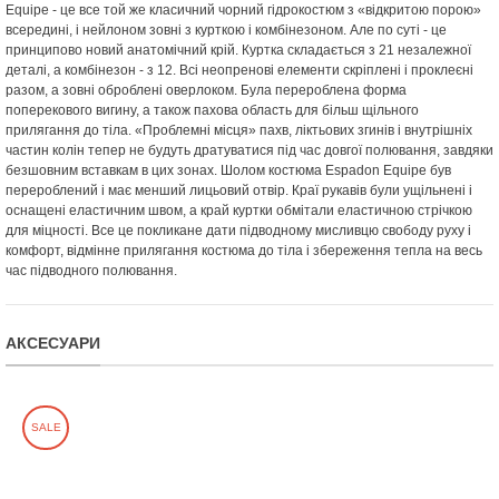
Equipe - це все той же класичний чорний гідрокостюм з «відкритою порою»
всередині, і нейлоном зовні з курткою і комбінезоном. Але по суті - це
принципово новий анатомічний крій. Куртка складається з 21 незалежної
деталі, а комбінезон - з 12. Всі неопренові елементи скріплені і проклеєні
разом, а зовні оброблені оверлоком. Була перероблена форма
поперекового вигину, а також пахова область для більш щільного
прилягання до тіла. «Проблемні місця» пахв, ліктьових згинів і внутрішніх
частин колін тепер не будуть дратуватися під час довгої полювання, завдяки
безшовним вставкам в цих зонах. Шолом костюма Espadon Equipe був
перероблений і має менший лицьовий отвір. Краї рукавів були ущільнені і
оснащені еластичним швом, а край куртки обмітали еластичною стрічкою
для міцності. Все це покликане дати підводному мисливцю свободу руху і
комфорт, відмінне прилягання костюма до тіла і збереження тепла на весь
час підводного полювання.
АКСЕСУАРИ
SALE