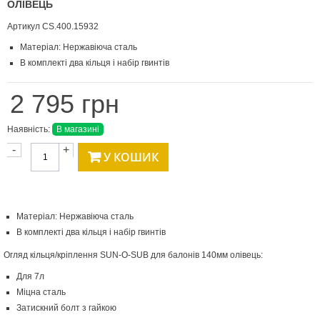
ОЛІВЕЦЬ
Артикул
CS.400.15932
Матеріал: Нержавіюча сталь
В комплекті два кільця і набір гвинтів
2 795 грн
Наявність:
В магазині
-
+
У КОШИК
Матеріал: Нержавіюча сталь
В комплекті два кільця і набір гвинтів
Огляд кільця/кріплення SUN-O-SUB для балонів 140мм олівець:
Для 7л
Міцна сталь
Затискний болт з гайкою