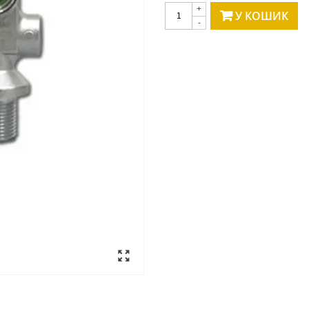
+
У КОШИК
-