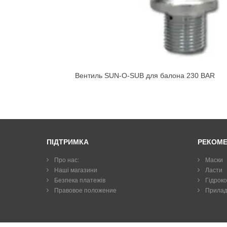
Вентиль SUN-O-SUB для балона 230 BAR
ПІДТРИМКА
РЕКОМ
Про нас:
Маски
Наші магазини
Ласти
Безпека платежів
Гiдрок
Правовое положение
Прилад