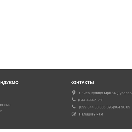
ЕНДУЄМО
КОНТАКТЫ
г. Киев, вулиця Мрії 54 (Туполев
(044)499-21-50
остюми
(099)544 58 03; (096)964 96 89
и
Напишіть нам