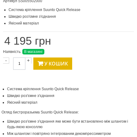
Артикул
SS005502000
Система кріплення Suunto Quick Release
Швидко роз'ємне з'єднання
Якісний матеріал
4 195 грн
Наявність:
В магазині
-
+
У КОШИК
Система кріплення Suunto Quick Release
Швидко роз'ємне з'єднання
Якісний матеріал
Огляд бистроразьема Suunto Quick Release:
Швидко роз'ємне з'єднання яке може бути встановлено між шлангом і
будь-якою консоллю
Між шлангом і повітряно інтегрованим декомпрессиметром