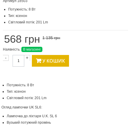
Артикул
18503
Потужність: 8 Вт
Тип: ксенон
Світловий потік: 201 Lm
568 грн
1 135 грн
Наявність:
В магазині
-
+
У КОШИК
Потужність: 8 Вт
Тип: ксенон
Світловий потік: 201 Lm
Огляд лампочки UK SL6:
Лампочка до ліхтаря U.K. SL 6
Вузький потужний промінь