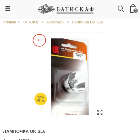
0
Головна
>
КАТАЛОГ
>
Аксесуари
>
Лампочка UK SL6
SALE
50%
Мінус
ЛАМПОЧКА UK SL6