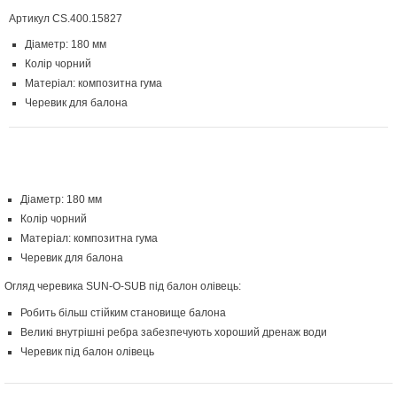
Артикул
CS.400.15827
Діаметр: 180 мм
Колір чорний
Матеріал: композитна гума
Черевик для балона
Діаметр: 180 мм
Колір чорний
Матеріал: композитна гума
Черевик для балона
Огляд черевика SUN-O-SUB під балон олівець:
Робить більш стійким становище балона
Великі внутрішні ребра забезпечують хороший дренаж води
Черевик під балон олівець