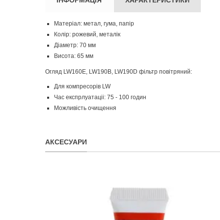
Матеріал: метал, гума, папір
Колір: рожевий, металік
Діаметр: 70 мм
Висота: 65 мм
Огляд LW160E, LW190B, LW190D фільтр повітряний:
Для компресорів LW
Час експрлуатаціі: 75 - 100 годин
Можливість очищення
АКСЕСУАРИ