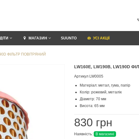
ДІТИ
МАГАЗИН
SUUNTO
УСI АКЦІЇ
190D ФІЛЬТР ПОВІТРЯНИЙ
LW160E, LW190B, LW190D ФІ
Артикул
LW0005
Матеріал: метал, гума, папір
Колір: рожевий, металік
Діаметр: 70 мм
Висота: 65 мм
830 грн
Наявність:
В магазині