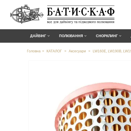
ДАЙВІНГ
ПОЛЮВАННЯ
СНОРКЛИНГ
Головна
>
КАТАЛОГ
>
Аксесуари
>
LW160E, LW190B, LW