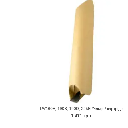
LW160E, 190B, 190D, 225E Фільтр / картрідж
Quick view
1 471 грн