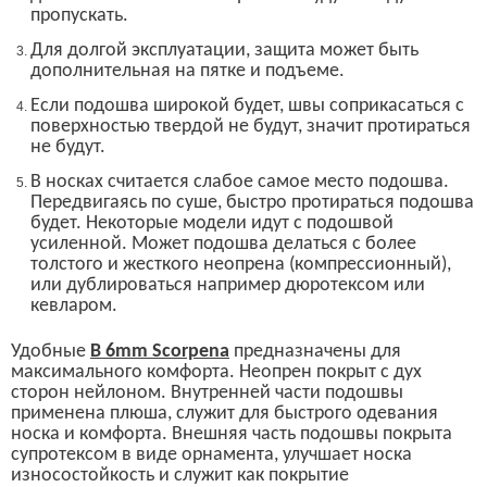
пропускать.
Д
ля долгой эксплуатации, защита может быть
дополнительная на пятке и подъеме.
Если подошва широкой будет, швы соприкасаться с
поверхностью твердой не будут, значит протираться
не будут.
В носках считается слабое самое место подошва.
Передвигаясь по суше, быстро протираться подошва
будет. Некоторые модели идут с подошвой
усиленной. Может подошва делаться с более
то
л
стого и жесткого неопрена (компрессионный),
или дублироваться например дюротексом или
кевларом.
Удобные
B 6mm Scorpena
предназначены для
максимального комфорта. Неопрен покрыт с дух
сторон нейлоном.
Внутренней части подошвы
применена плюша, служит для быстрого одевания
носка и комфорта. Внешняя часть подошвы покрыта
супротексом в виде орнамента, улучшает носка
износостойкость и служит как покрытие