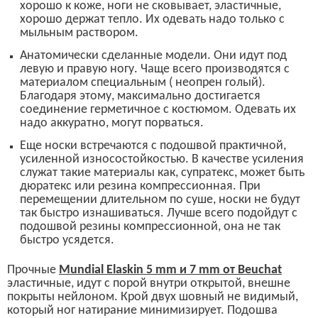
хорошо к коже, ноги не сковывает, эластичные,
хорошо держат тепло. Их одевать надо только с
мыльным раствором.
А
натомически сделанные модели. Они идут под
левую и правую ногу. Чаще всего производятся с
материалом специальным ( неопрен голый).
Благодаря этому, максимально достигается
соединение герметичное с костюмом. Одевать их
надо аккуратно, могут порваться.
Еще носки встречаются
с подошвой
практичной,
усиленно
й
износостойко
стью
. В качестве усиления
служат такие материалы как, супратекс, может быть
дюратекс или резина компрессионная.
При
перемещении длительном по суше, носки не будут
так быстро изнашиваться. Лучше всего подойдут с
подошвой резины компрессионной,
она не так
быстро усядется.
П
рочные
Mundial Elaskin 5 mm
и 7
mm
от
Beuchat
эластичные,
идут
с порой
внутри открытой, внешне
покрыты нейлоном. Крой двух шовный не видимый,
который ног натирание минимизирует. Подошва