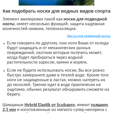
К
ак подобрать носки для водных видов спорта
Элемент экипировки такой как
носки для подводной
охоты
, имеет несколько функций; защита надежная
конечностей нижних, теплоизоляция.
Ласты для подводной охоты
Если говорить по другому, они ноги Ваши от холода
будут защищать и от механических разных
повреждений, охотник которые получить может,
когда будет пробираться через водной
растительности заросли, камни и коряги.
Е
сли не будите использовать носки, Вы все ровно
быстро замерзните даже в теплой воде. Кроме того
ноги
не
защищенные в ластах, можно натереть их
до мозолей. Трение идет в воде практически не
ощутимо, обычно результат обнаружить сможете на
берегу.
Ш
икарные
Hybrid Elastik
от
Scubapro
,
имеют
толщину
2,5 мм
и изготовленные из мягкого супер неопрена с