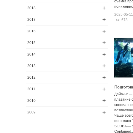
съёмка про
пониженной
2018
2025-05-11
2017
678
2016
2015
2014
2013
2012
Подготов
2011
погружен
Дайвинг —
плавание 
2010
специальн
позволяющ
2009
Чаще всего
понимают "
SCUBA — S
Contained..