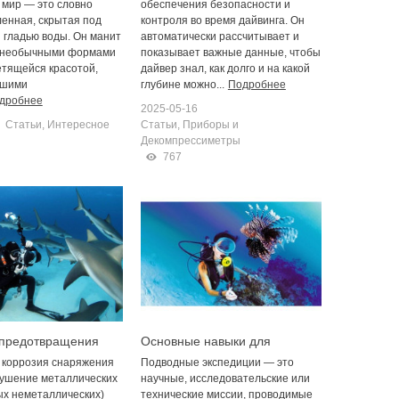
мир — это словно
обеспечения безопасности и
ленная, скрытая под
контроля во время дайвинга. Он
 гладью воды. Он манит
автоматически рассчитывает и
, необычными формами
показывает важные данные, чтобы
етящейся красотой,
дайвер знал, как долго и на какой
вшими
глубине можно...
Подробнее
дробнее
2025-05-16
Статьи
,
Интересное
Статьи
,
Приборы и
Декомпрессиметры
767
предотвращения
Основные навыки для
й коррозии
самостоятельных подводных
 коррозия снаряжения
Подводные экспедиции — это
ия
экспедиций
рушение металлических
научные, исследовательские или
ых неметаллических)
технические миссии, проводимые