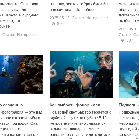
ид спорта. Он иногда
океанах, реках и озёрах была бы
материалов
ся в шутку для
невозможна...
Подробнее
оборудован
я чего-то абсурдного
длительном
2025-05-13
Статьи
,
Интересное
ожного, так
особенно мо
820
обнее
2025-05-13
5
Статьи
,
Интересное
Статьи
,
Сн
587
о созданию
Как выбрать фонарь для
Подводны
х фотографий при
подводной навигации
фестивали
 фотография — это вид
Под водой свет быстро теряется с
Подводные
идимости
участие
и, при котором съёмка
глубиной — уже на глубине 5-10
— это спе
ется под водой. Она
метров значительно снижается
мероприяти
пециального
видимость. Фонарь помогает
под водой 
ия и навыков, так как
ориентироваться и видеть детали
средой, ча