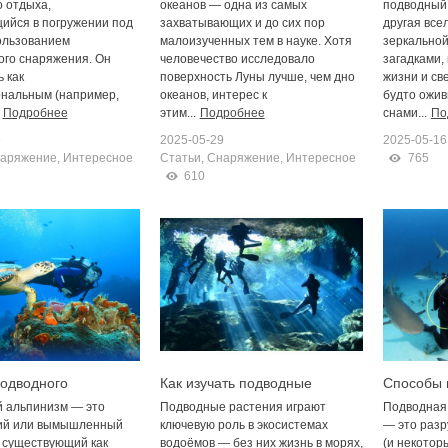
ффективным
выбрать снаряжение
о отдыха,
океанов — одна из самых
подводный 
ийся в погружении под
захватывающих и до сих пор
другая все
ользованием
малоизученных тем в науке. Хотя
зеркальной
ого снаряжения. Он
человечество исследовало
загадками
 как
поверхность Луны лучше, чем дно
жизни и св
нальным (например,
океанов, интерес к
будто ожи
Подробнее
этим...
Подробнее
снами...
По
9
2025-05-29
2025-05-16
аряжение
,
Интересное
Статьи
,
Снаряжение
,
Интересное
765
610
одводного
Как изучать подводные
Способы 
а: что это такое
растения безопасно
подводно
 альпинизм — это
Подводные растения играют
Подводная
снаряжен
ий или вымышленный
ключевую роль в экосистемах
— это раз
 существующий как
водоёмов — без них жизнь в морях,
(и некотор