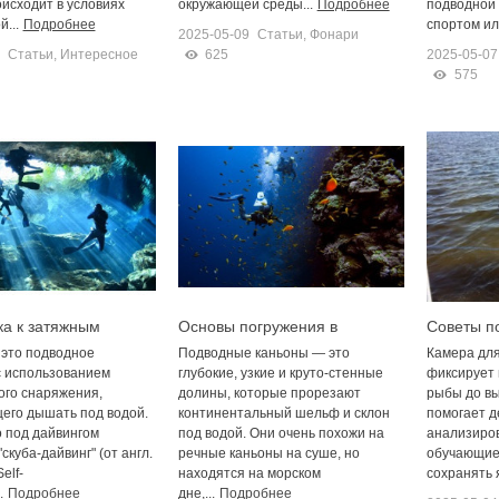
исходит в условиях
окружающей среды...
Подробнее
подводной
...
Подробнее
спортом или
2025-05-09
Статьи
,
Фонари
Статьи
,
Интересное
625
2025-05-07
575
ка к затяжным
Основы погружения в
Советы п
иям
глубокие каньоны
подводно
 это подводное
Подводные каньоны — это
Камера дл
с использованием
глубокие, узкие и круто-стенные
фиксирует 
ого снаряжения,
долины, которые прорезают
рыбы до вы
его дышать под водой.
континентальный шельф и склон
помогает д
 под дайвингом
под водой. Они очень похожи на
анализиров
скуба-дайвинг" (от англ.
речные каньоны на суше, но
обучающие
elf-
находятся на морском
сохранять я
.
Подробнее
дне,...
Подробнее