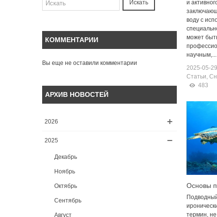
энергоэ
и активног
Искать
заключающ
воду с исп
специальн
может быть
КОММЕНТАРИИ
профессио
научным,...
Вы еще не оставили комментарии
2025-05-2
Статьи
,
Сн
483
АРХИВ НОВОСТЕЙ
2026
2025
Декабрь
Ноябрь
Основы п
Октябрь
альпинизм
Подводный
Сентябрь
ироническ
термин, не
Август