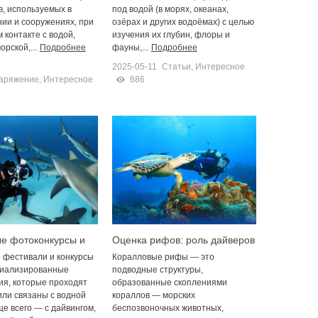
, используемых в
под водой (в морях, океанах,
ии и сооружениях, при
озёрах и других водоёмах) с целью
 контакте с водой,
изучения их глубин, флоры и
рской,...
Подробнее
фауны,...
Подробнее
2025-05-11
Статьи
,
Интересное
аряжение
,
Интересное
686
е фотоконкурсы и
Оценка рифов: роль дайверов
: как принять
в мониторинге
 фестивали и конкурсы
Коралловые рифы — это
циализированные
подводные структуры,
я, которые проходят
образованные скоплениями
или связаны с водной
кораллов — морских
ще всего — с дайвингом,
беспозвоночных животных,