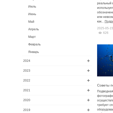
реальный в
Июль
использует
обозначени
Июнь
или невозм
как...
Подр
Май
2025-05-1
Апрель
626
Март
Февраль
Январь
2024
2023
2022
Советы п
подводны
2021
Подводная
плохой в
фотографи
2020
осуществля
требует с
оборудован
2019