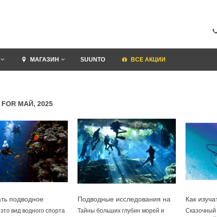
МАГАЗИН
SUUNTO
ВСЕ АКЦИИ
 FOR МАЙ, 2025
ать подводное
Подводные исследования на
Как изуча
ание более
больших глубинах: как
морских 
это вид водного спорта
Тайны больших глубин морей и
Сказочный