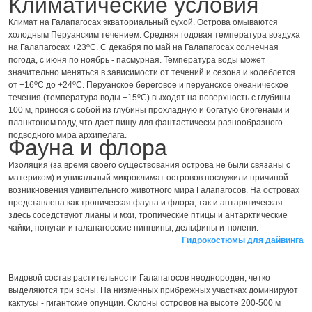
Климатические условия
Климат на Галапагосах экваториальный сухой. Острова омываются
холодным Перуанским течением. Средняя годовая температура воздуха
о
на Галапагосах +23
С. С декабря по май на Галапагосах солнечная
погода, с июня по ноябрь - пасмурная. Температура воды может
значительно меняться в зависимости от течений и сезона и колеблется
о
о
от +16
С до +24
С. Перуанское береговое и перуанское океаническое
о
течения (температура воды +15
С) выходят на поверхность с глубины
100 м, принося с собой из глубины прохладную и богатую биогенами и
планктоном воду, что дает пищу для фантастически разнообразного
подводного мира архипелага.
Фауна и флора
Изоляция (за время своего существования острова не были связаны с
материком) и уникальный микроклимат островов послужили причиной
возникновения удивительного животного мира Галапагосов. На островах
представлена как тропическая фауна и флора, так и антарктическая:
здесь соседствуют лианы и мхи, тропические птицы и антарктические
чайки, попугаи и галапагосские пингвины, дельфины и тюлени.
Гидрокостюмы для дайвинга
Видовой состав растительности Галапагосов неоднороден, четко
выделяются три зоны. На низменных прибрежных участках доминируют
кактусы - гигантские опунции. Склоны островов на высоте 200-500 м