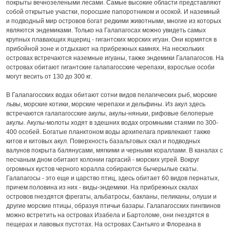
покрыты вечнозелеными лесами. Самые высокие области представляют
собой открытые участки, поросшие папоротником и осокой. И наземный
и подводный мир островов богат редкими животными, многие из которых
являются эндемиками. Только на Галапагосах можно увидеть самых
крупных плавающих ящериц - гигантских морских игуан. Они кормятся в
прибойной зоне и отдыхают на прибрежных камнях. На нескольких
островах встречаются наземные игуаны, также эндемики Галапагосов. На
островах обитают гигантские галапагосские черепахи, взрослые особи
могут весить от 130 до 300 кг.
В Галапагосских водах обитают сотни видов пелагических рыб, морские
львы, морские котики, морские черепахи и дельфины. Из акул здесь
встречаются галапагосские акулы, акулы-няньки, рифовые белоперые
акулы. Акулы-молоты ходят в здешних водах огромными стаями по 300-
400 особей. Богатые планктоном воды архипелага привлекают также
китов и китовых акул. Поверхность базальтовых скал и подводных
валунов покрыта балянусами, мягкими и черными кораллами. В каналах с
песчаным дном обитают колонии гаргасий - морских угрей. Вокруг
огромных кустов черного коралла собираются бычерылые скаты.
Галапагосы - это еще и царство птиц, здесь обитает 60 видов пернатых,
причем половина из них - виды-эндемики. На прибрежных скалах
островов гнездятся фрегаты, альбатросы, бакланы, пеликаны, олуши и
другие морские птицы, образуя птичьи базары. Галапагосских пингвинов
можно встретить на островах Изабела и Бартоломе, они гнездятся в
пещерах и лавовых пустотах. На островах Сантьяго и Флореана в