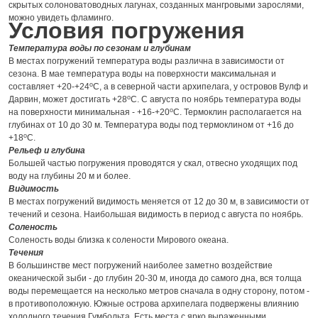
скрытых солоноватоводных лагунах, созданных мангровыми зарослями,
можно увидеть фламинго.
Условия погружения
Температура воды по сезонам и глубинам
В местах погружений температура воды различна в зависимости от
сезона. В мае температура воды на поверхности максимальная и
о
составляет +20-+24
С, а в северной части архипелага, у островов Вулф и
о
Дарвин, может достигать +28
С. С августа по ноябрь температура воды
о
на поверхности минимальная - +16-+20
С. Термоклин располагается на
глубинах от 10 до 30 м. Температура воды под термоклином от +16 до
о
+18
С.
Рельеф и глубина
Большей частью погружения проводятся у скал, отвесно уходящих под
воду на глубины 20 м и более.
Видимость
В местах погружений видимость меняется от 12 до 30 м, в зависимости от
течений и сезона. Наибольшая видимость в период с августа по ноябрь.
Соленость
Соленость воды близка к солености Мирового океана.
Течения
В большинстве мест погружений наиболее заметно воздействие
океанической зыби - до глубин 20-30 м, иногда до самого дна, вся толща
воды перемещается на несколько метров сначала в одну сторону, потом -
в противоположную. Южные острова архипелага подвержены влиянию
холодного течения Гумбольта. Есть места с ярко выраженными