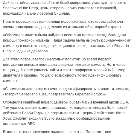
Дайверы, обнаружившие сбитый бомбардировщик, участвуют в проекте
Shadows of the Deep, цель которого – поиск самолетов и кораблей,
покоящихся на дне у берегов Сицилии.
Поиски проводились при помощи гидролокатора, с которым работали
члены подводного подразделения из итальянской пожарной охраны.
«Обломки самолета были найдены несколько месяцев назад благодаря
помощи пожарной команды. Наша задача была нырнуть к обнаруженному
самолету и попытаться идентифицировать его», - рассказывает Riccardo
Cingillo, один из дайверов.
Для этого потребовалось несколько попыток. Во время первого
погружения поискам помешала слишком плохая видимость. Но, в конце
концов, дайверам удалось найти и сфотографировать серийный номер
двигателя и кабины, что дало возможность точно идентифицировать
самолет.
«С помощью историков мы смогли идентифицировать самолет и экипаж»,
- говорит Sebastiano Tusa, представитель береговой службы.
Определив серийный номер, дайверы обратились в военный архив США.
Там удалось выяснить имена экипажа. Командиром экипажа был первый
лейтенант Бобби Годвин, а вторым пилотом – первый лейтенант Джон
Хоук. Самолет входил в 353-ю эскадрилью бомбардировщиков
американских ВВС.
Выполнять свое последнее задание – налет на Палермо – они