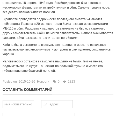
отправились 18 апреля 1943 года. Бомбардировщик был атакован
несколькими фашистскими истребителями и сбит. Самолет упал в море,
все девять членов экипажа погибли.
В рапорте приводятся подробности последнего вылета: «Самолет
лейтенанта Годвина в 20 милях от цели был атакован мессершмитами
ME-110 и сбит. Раскрытых парашютов замечено не было, а стрелки с
других самолетов вели бой и не могли отвлекаться». Рапорт оканчивается
словами: «Экипаж самолета считается погибшим».
Кабина была искорежена в результате падения в море, но остальные
части, включая верхнюю пулеметную турель и сам пулемет, сохранились
хорошо.
Человеческих останков в самолете найдено не было. Тем не менее,
поднимать его не будут – он лежит на большой глубине и место его
гибели признано братской могилой.
Posted on
2015-10-26
Новости
0
1823
ОСТАВИТЬ КОММЕНТАРИЙ