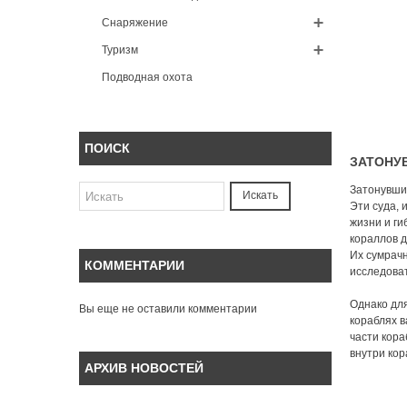
Снаряжение
Туризм
Подводная охота
ПОИСК
ЗАТОНУ
Затонувши
Искать
Эти суда,
жизни и ги
кораллов 
Их сумрач
КОММЕНТАРИИ
исследова
Однако для
Вы еще не оставили комментарии
кораблях в
части кора
внутри кор
АРХИВ НОВОСТЕЙ