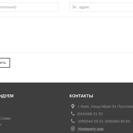
НДУЕМ
КОНТАКТЫ
г. Киев, Улица Мрии 54 (Туполева
(044)499-21-50
стюмы
(099)544 58 03; (096)964 96 89
ы
Напишите нам