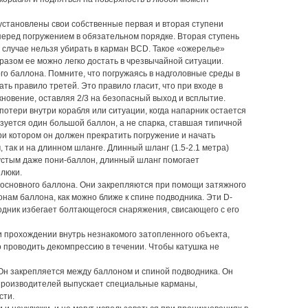
установлены свои собственные первая и вторая ступени
перед погружением в обязательном порядке. Вторая ступень
 случае нельзя убирать в карман BCD. Такое «ожерелье»
разом ее можно легко достать в чрезвычайной ситуации.
о баллона. Помните, что погружаясь в надголовные среды в
ть правило третей. Это правило гласит, что при входе в
новение, оставляя 2/3 на безопасный выход и всплытие.
отери внутри корабля или ситуации, когда напарник остается
ьзуется один большой баллон, а не спарка, ставшая типичной
ри котором он должен прекратить погружение и начать
 так и на длинном шланге. Длинный шланг (1.5-2.1 метра)
пустым даже пони-баллон, длинный шланг помогает
 люки.
и основного баллона. Они закрепляются при помощи затяжного
нам баллона, как можно ближе к спине подводника. Эти D-
водник избегает болтающегося снаряжения, свисающего с его
 прохождении внутрь незнакомого затопленного объекта,
о проводить декомпрессию в течении. Чтобы катушка не
Он закрепляется между баллоном и спиной подводника. Он
 производителей выпускает специальные карманы,
сти.