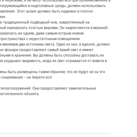
 и неуклюжи, и не могут использоваться при проникновениях в
, погружающийся в надголовные среды, должен использовать
давления. Этот шланг должен быть надежно и плотно
ния.
не традиционный подводный нож, закрепленный на
бный перерезать толстые веревки. Он закрепляется в верхней
перерезать ни одним, даже самым острым ножом.
 пространствах с недостаточным освещением.
минимум два источника света. Один из них, в идеале, должен
ые фонари предоставляют самый яркий свет и имеют
бными в хранении. Вы должны быть способны доставать их
и ухудшают видимость, когда их свет отражается от взвеси в
жны быть размещены таким образом, что не будут ни за что
 снаряжения – не берите его!
 типов погружений. Они предоставляют замечательные
затопленного объекта.