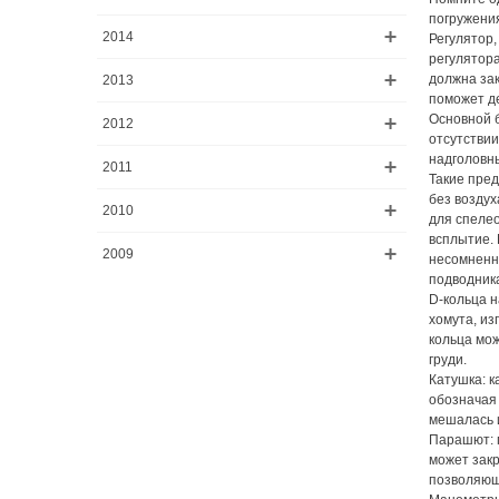
погружени
2014
Регулятор,
регулятора
должна зак
2013
поможет де
Основной б
2012
отсутствии
надголовны
2011
Такие пред
без воздух
2010
для спелео
всплытие. 
2009
несомненно
подводника
D-кольца н
хомута, из
кольца мож
груди.
Катушка: к
обозначая 
мешалась и
Парашют: п
может закр
позволяющи