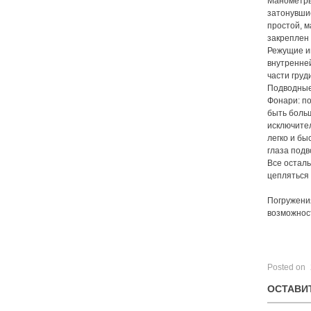
Манометры 
затонувшие
простой, м
закреплен 
Режущие и
внутренней
части груд
Подводные 
Фонари: по
быть боль
исключите
легко и бы
глаза подв
Все осталь
цепляться 
Погружени
возможност
Posted on
ОСТАВИ