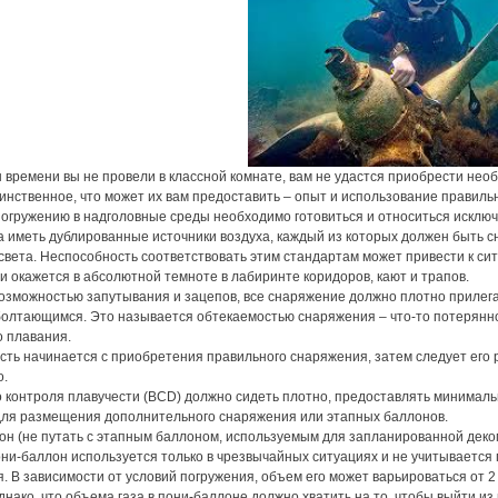
 времени вы не провели в классной комнате, вам не удастся приобрести не
инственное, что может их вам предоставить – опыт и использование правиль
огружению в надголовные среды необходимо готовиться и относиться исключ
 иметь дублированные источники воздуха, каждый из которых должен быть с
света. Неспособность соответствовать этим стандартам может привести к ситу
и окажется в абсолютной темноте в лабиринте коридоров, кают и трапов.
возможностью запутывания и зацепов, все снаряжение должно плотно прилег
олтающимся. Это называется обтекаемостью снаряжения – что-то потерянно
 плавания.
ть начинается с приобретения правильного снаряжения, затем следует его 
о.
 контроля плавучести (BCD) должно сидеть плотно, предоставлять минимальн
для размещения дополнительного снаряжения или этапных баллонов.
н (не путать с этапным баллоном, используемым для запланированной декомп
ни-баллон используется только в чрезвычайных ситуациях и не учитывается
. В зависимости от условий погружения, объем его может варьироваться от 2
нако, что объема газа в пони-баллоне должно хватить на то, чтобы выйти из