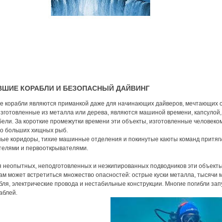
ВШИЕ КОРАБЛИ И БЕЗОПАСНЫЙ ДАЙВИНГ
е корабли являются приманкой даже для начинающих дайверов, мечтающих о
 изготовленные из металла или дерева, являются машиной времени, капсуло
бели. За короткие промежутки времени эти объекты, изготовленные человеко
до больших хищных рыб.
ные коридоры, тихие машинные отделения и покинутые каюты команд притяги
телями и первооткрывателями.
 неопытных, неподготовленных и неэкипированных подводников эти объекты
ам может встретиться множество опасностей: острые куски металла, тысячи
бля, электрические провода и нестабильные конструкции. Многие погибли за
аблей.