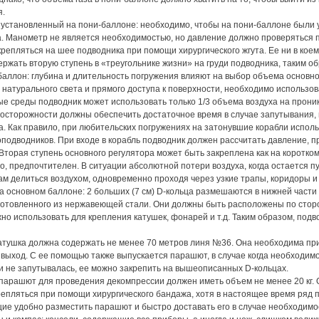
я.
 установленный на пони-баллоне: необходимо, чтобы на пони-баллоне были 
. Манометр не является необходимостью, но давление должно проверяться 
репляться на шее подводника при помощи хирургического жгута. Ее ни в коем
ржать вторую ступень в «треугольнике жизни» на груди подводника, таким об
аллон: глубина и длительность погружения влияют на выбор объема основног
 натурального света и прямого доступа к поверхности, необходимо использова
е среды подводник может использовать только 1/3 объема воздуха на проник
осторожности должны обеспечить достаточное время в случае запутывания, п
а. Как правило, при любительских погружениях на затонувшие корабли испол
подводников. При входе в корабль подводник должен рассчитать давление, п
Вторая ступень основного регулятора может быть закреплена как на коротком,
, предпочтителен. В ситуации абсолютной потери воздуха, когда остается 
м делиться воздухом, одновременно проходя через узкие трапы, коридоры и
а основном баллоне: 2 больших (7 см) D-кольца размешаются в нижней част
готовленного из нержавеющей стали. Они должны быть расположены по сторо
но использовать для крепления катушек, фонарей и т.д. Таким образом, под
атушка должна содержать не менее 70 метров линя №36. Она необходима при
выход. С ее помощью также выпускается парашют, в случае когда необходим
 не запутывалась, ее можно закрепить на вышеописанных D-кольцах.
арашют для проведения декомпрессии должен иметь объем не менее 20 кг. 
епляться при помощи хирургического бандажа, хотя в настоящее время ряд
е удобно разместить парашют и быстро доставать его в случае необходимо