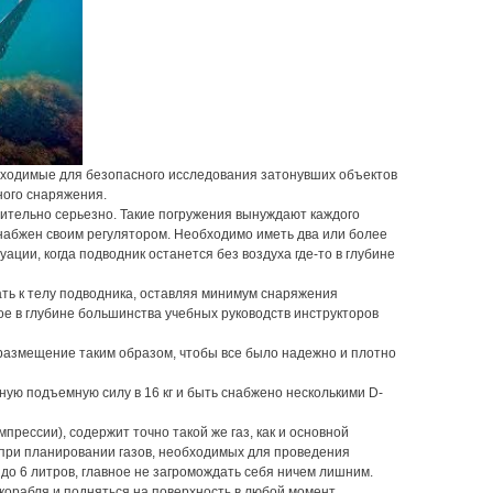
обходимые для безопасного исследования затонувших объектов
ного снаряжения.
ительно серьезно. Такие погружения вынуждают каждого
набжен своим регулятором. Необходимо иметь два или более
ации, когда подводник останется без воздуха где-то в глубине
ать к телу подводника, оставляя минимум снаряжения
е в глубине большинства учебных руководств инструкторов
размещение таким образом, чтобы все было надежно и плотно
ую подъемную силу в 16 кг и быть снабжено несколькими D-
рессии), содержит точно такой же газ, как и основной
 при планировании газов, необходимых для проведения
 до 6 литров, главное не загромождать себя ничем лишним.
 корабля и подняться на поверхность в любой момент