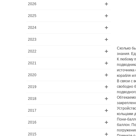
2026
2025
2024
2023
Сколько бы
2022
знания. Ед
К любому п
2021
подводника
источника 
2020
корабля ил
В связи с 
свободно б
2019
подводного
Обтекаемос
2018
закреплен
Устройство
2017
кольцами 
Пони-балло
2016
баллон. По
погружения
2015
Помните од