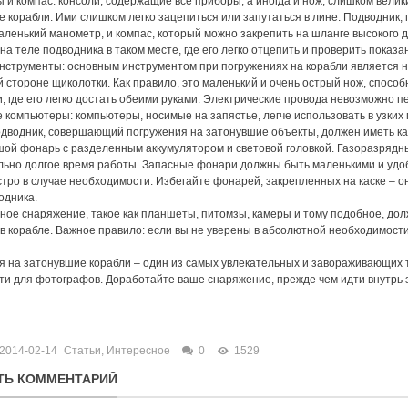
и компас: консоли, содержащие все приборы, а иногда и нож, слишком велики
 корабли. Ими слишком легко зацепиться или запутаться в лине. Подводник
аленький манометр, и компас, который можно закрепить на шланге высокого 
на теле подводника в таком месте, где его легко отцепить и проверить показа
нструменты: основным инструментом при погружениях на корабли является 
 стороне щиколотки. Как правило, это маленький и очень острый нож, спосо
и, где его легко достать обеими руками. Электрические провода невозможно 
компьютеры: компьютеры, носимые на запястье, легче использовать в узких
дводник, совершающий погружения на затонувшие объекты, должен иметь как 
шой фонарь с разделенным аккумулятором и световой головкой. Газоразрядн
льно долгое время работы. Запасные фонари должны быть маленькими и удо
стро в случае необходимости. Избегайте фонарей, закрепленных на каске – он
одника.
ное снаряжение, такое как планшеты, питомзы, камеры и тому подобное, дол
в корабле. Важное правило: если вы не уверены в абсолютной необходимости
я на затонувшие корабли – один из самых увлекательных и завораживающих
и для фотографов. Доработайте ваше снаряжение, прежде чем идти внутрь 
2014-02-14
Статьи
,
Интересное
0
1529
ТЬ КОММЕНТАРИЙ