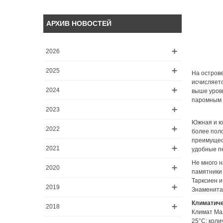
АРХИВ НОВОСТЕЙ
2026
2025
На острове
исчисляетс
2024
выше уровн
паромным 
2023
Южная и юг
2022
более поло
преимущест
2021
удобные п
Не много н
2020
памятники 
Тарксиен и
2019
Знаменита
Климатиче
2018
Климат Мал
25°C; коли