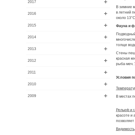
2017
В зимние м
в летний п
2016
около 13°С
2015
Фауна и ф
Подводный 
2014
многочисле
толще вод
2013
Стены пещ
красная ке
2012
рыба-меч.
2011
Условия п
2010
Температур
2009
В местах п
Рельеф и г
красоте и 
позволяет 
Видимость