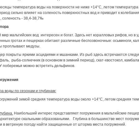
есяцы температура воды на поверхности не ниже +14°С, летом температура 
ериод сильно влияет на соленость поверхностных вод и приводит к колебани
, соленость - 38,4-38,7‰
лора
мир мальтийских вод интересен и богат. Здесь нет коралловых рифов, но в у
нных гротах и пещерках обитают различные беспозвоночные: осьминоги, кал
ы проплывают медузы.
ер покрыты яркими асцидиями и мшанками. Из рыб здесь встречаются следую
фаль, рыба-солнечник (в основном в зимний период), скат-хвостокол, камбала,
 У побережья можно встретить дельфинов.
огружения
а воды по сезонам и глубинам:
огружений зимой средняя температура воды около +14°С, летом средняя тем
лубина.
Наибольший интерес представляют погружения в мальтийские пещеры
архитектуре скальными образованьями. Глубина в большинстве мест погруж
и в ветреную погоду найти защищенные от шторма места погружений.