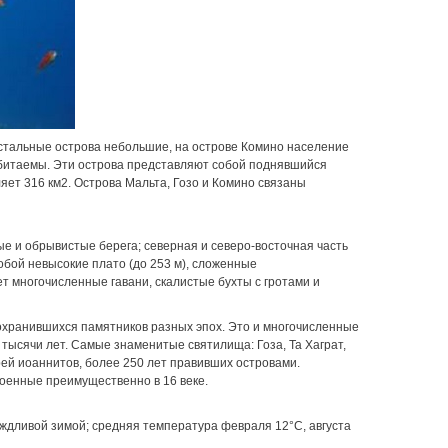
Остальные острова небольшие, на острове Комино население
обитаемы. Эти острова представляют собой поднявшийся
ет 316 км2. Острова Мальта, Гозо и Комино связаны
е и обрывистые берега; северная и северо-восточная часть
обой невысокие плато (до 253 м), сложенные
т многочисленные гавани, скалистые бухты с гротами и
сохранившихся памятников разных эпох. Это и многочисленные
тысячи лет. Самые знаменитые святилища: Гоза, Та Хаграт,
рей иоаннитов, более 250 лет правивших островами.
оенные преимущественно в 16 веке.
ождливой зимой; средняя температура февраля 12°C, августа