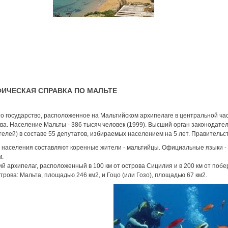
ФИЧЕСКАЯ СПРАВКА ПО МАЛЬТЕ
то государство, расположенное на Мальтийском архипелаге в центральной ча
а. Население Мальты - 386 тысяч человек (1999). Высший орган законодате
елей) в составе 55 депутатов, избираемых населением на 5 лет. Правительс
населения составляют коренные жители - мальтийцы. Официальные языки - 
м.
й архипелаг, расположенный в 100 км от острова Сицилия и в 200 км от побе
трова: Мальта, площадью 246 км2, и Гоцо (или Гозо), площадью 67 км2.