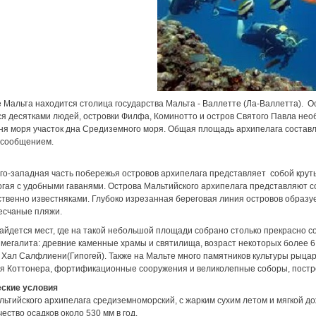
 Мальта находится столица государства Мальта - Валлетте (Ла-Валлетта). 
я десятками людей, островки Филфа, Коминотто и остров Святого Павла не
я моря участок дна Средиземного моря. Общая площадь архипелага составля
сообщением.
о-западная часть побережья островов архипелага представляет собой круты
гая с удобными гаванями. Острова Мальтийского архипелага представляют с
венно известняками. Глубоко изрезанная береговая линия островов образуе
есчаные пляжи.
айдется мест, где на такой небольшой площади собрано столько прекрасно 
мегалита: древние каменные храмы и святилища, возраст некоторых более 6 
 Хал Салфлиени(Гипогей). Также на Мальте много памятников культуры рыца
я Коттонера, фортификационные сооружения и великолепные соборы, постр
ские условия
ьтийского архипелага средиземноморский, с жарким сухим летом и мягкой д
чество осадков около 530 мм в год.