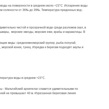
воды на поверхности в среднем около +23°С. Испарение воды
ям солености от 36‰ до 39‰. Температура придонных вод -
дивительно чистой и прозрачной воде среди разломов скал, в
ьмары, морские звезды, морские ежи, крабы и каракатицы. В
щие виды: средиземноморский групер, рыба-попугай,
 морской конек, тунец. Изредка к берегам подходят акулы и
пература воды в среднем +23°С.
 - Мальтийский архипелаг славится удивительными по
ений не превышает 40 м. Изрезанная береговая линия