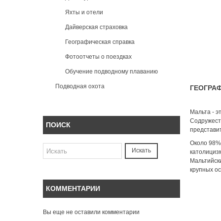
Яхты и отели
Дайверская страховка
Географическая справка
Фотоотчеты о поездках
Обучение подводному плаванию
Подводная охота
ГЕОГРА
Мальта - э
Содружеств
ПОИСК
представит
Около 98% 
Искать
католициз
Мальтийски
крупных ос
КОММЕНТАРИИ
Вы еще не оставили комментарии