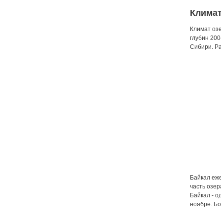
Климат
Климат озе
глубин 200
Сибири. Ра
Байкал еже
часть озер
Байкал - о
ноябре. Бо