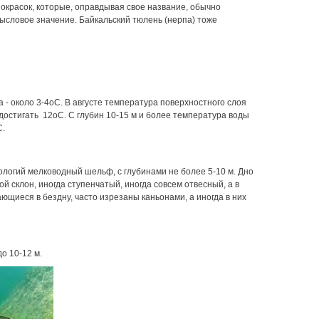
 окрасок, которые, оправдывая свое название, обычно
ысловое значение. Байкальский тюлень (нерпа) тоже
 - около 3-4оС. В августе температура поверхностного слоя
 достигать 12оС. С глубин 10-15 м и более температура воды
С.
логий мелководный шельф, с глубинами не более 5-10 м. Дно
й склон, иногда ступенчатый, иногда совсем отвесный, а в
щиеся в бездну, часто изрезаны каньонами, а иногда в них
о 10-12 м.