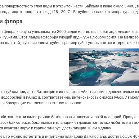
а поверхностного слоя воды в открытой части Байкала в июне около 3-4оС, в 
 вода может прогреваться до 18 - 20оС. В глубинных слоях температура воды 
и флора
я флора и фауна уникальна, из 2600 видов многие являются эндемиками и в
 губками. Этот ландшафтообразующий вид - губка любомирския. На мелководь
а высотой, с увеличением глубины размер губок уменьшается и теряется их 
ет губкам придает обитающие в их тканях симбиотические одноклеточные в
 водорослей в губках и, соответственно, интенсивность окраски губок. Из мо
, образующие скопления на стенах каньонов.
обитают сотни видов рачков-бокоплавов и плоских червей планарий. Правда,
асок байкальских бокоплавов и планарий открывается только любителям так
я акантогамарус и кариногамарус, достигающие 10 см в длину.
ет, то можно встретить и гигантскую планарию Baikaloplana, достигающую 40 