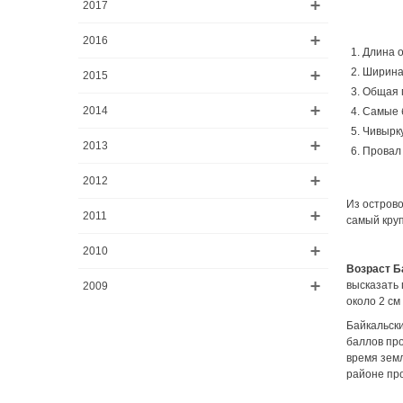
2017
2016
Длина о
Ширина 
2015
Общая п
2014
Самые б
Чивырку
2013
Провал 
2012
Из острово
2011
самый круп
2010
Возраст Б
высказать 
2009
около 2 см 
Байкальски
баллов про
время земл
районе пр