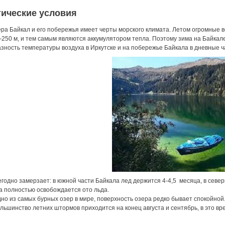
ические условия
ра Байкал и его побережья имеет черты морского климата. Летом огромные 
-250 м, и тем самым являются аккумулятором тепла. Поэтому зима на Байкале
зность температуры воздуха в Иркутске и на побережье Байкала в дневные ч
годно замерзает: в южной части Байкала лед держится 4-4,5 месяца, в северн
а полностью освобождается ото льда.
дно из самых бурных озер в мире, поверхность озера редко бывает спокойно
льшинство летних штормов приходится на конец августа и сентябрь, в это вре