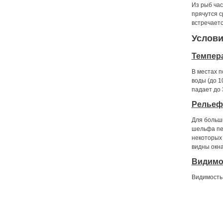
Из рыб час
прячутся с
встречаетс
Услови
Темпера
В местах п
воды (до 1
падает до 
Рельеф
Для больши
шельфа пес
некоторых 
видны окна
Видимо
Видимость 