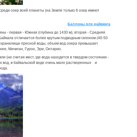
 среди озер всей планеты (на Земле только 6 озер имеют
Баллоны для дайвинга
ы - первая - Южная (глубина до 1430 м), вторая - Средняя
ы Байкала отличается более крутым подводным склоном (40-50
ое хранилище пресной воды, объем вод озера превышает
ее, Мичиган, Гурон, Эри, Онтарио.
 (не считая мест, где вода находится в твердом состоянии -
ных вод, в байкальской воде очень мало растворенных и
рода.