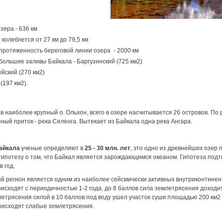
зера - 636 км
колеблется от 27 км до 79,5 км
ротяженность береговой линии озера - 2000 км
ольшие заливы Байкала - Баргузинский (725 км2)
йский (270 км2)
(197 км2).
в наиболее крупный о. Ольхон, всего в озере насчитывается 26 островов. По 
ный приток - река Селенга. Вытекает из Байкала одна река Ангара.
айкала
ученые определяют в
25 - 30 млн. лет
, это одно из древнейших озер
гипотезу о том, что Байкал является зарождающимся океаном. Гипотеза подт
в год.
й регион является одним из наиболее сейсмически активных внутриконтине
исходят с периодичностью 1-2 года, до 8 баллов сила землетрясения доходит 
етрясения силой в 10 баллов под воду ушел участок суши площадью 200 км2 
оисходят слабые землетрясения.