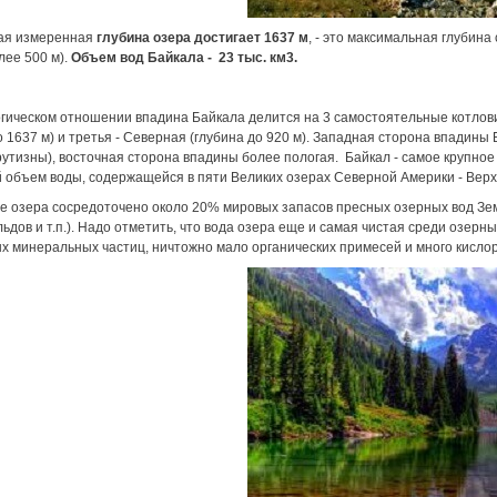
ая измеренная
глубина озера достигает 1637 м
, - это максимальная глубина
лее 500 м).
Объем вод Байкала - 23 тыс. км3.
ическом отношении впадина Байкала делится на 3 самостоятельные котловин
о 1637 м) и третья - Северная (глубина до 920 м). Западная сторона впадин
рутизны), восточная сторона впадины более пологая. Байкал - самое крупн
объем воды, содержащейся в пяти Великих озерах Северной Америки - Верхн
е озера сосредоточено около 20% мировых запасов пресных озерных вод Земли
льдов и т.п.). Надо отметить, что вода озера еще и самая чистая среди озер
х минеральных частиц, ничтожно мало органических примесей и много кисло