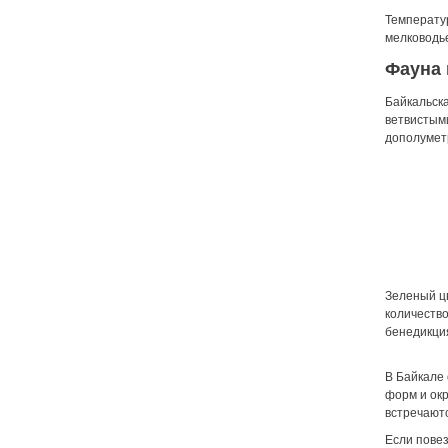
Температур
мелководье
Фауна 
Байкальска
ветвистыми
дополуметр
Зеленый цв
количество
бенедикция
В Байкале 
форм и окр
встречаютс
Если повез