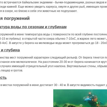
то встречаются байкальские эндемики - бычки-подкаменщики, разных видов и
реди камней. Еще можно увидеть хариуса, омуля и других рыб, имеющих пром
я в озере, но близко к себе эти животные не подпускают.
я погружений
тура воды по сезонам и глубинам
огружений в июне температура воды с поверхности по всей глубине постоянна
0-15 м глубины) в открытой части озера обычно 7-10оС, в жаркое лето может
3-4оС. В августе у берега на мелководье вода может прогреваться до 18 - 20о
 и глубина
нства мест погружений характерен следующий рельеф. От берега тянется по
чаное или мелкогалечное. На расстоянии 20-30 м от берега начинается круто
случаях имеющий отрицательный угол наклона. Вертикальные стены, обрываю
 пещер и гротов.
сть
в местах погружений в июне достигает 30 - 40 м. В августе видимость падает д