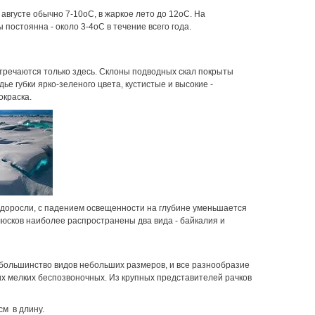
августе обычно 7-10оС, в жаркое лето до 12оС. На
постоянна - около 3-4оС в течение всего года.
стречаются только здесь. Склоны подводных скал покрыты
е губки ярко-зеленого цвета, кустистые и высокие -
окраска.
одоросли, с падением освещенности на глубине уменьшается
ллюсков наиболее распространены два вида - байкалия и
 большинство видов небольших размеров, и все разнообразие
их мелких беспозвоночных. Из крупных представителей рачков
см в длину.