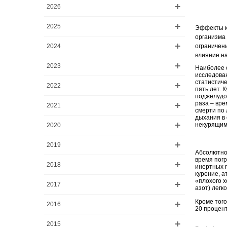
2026
2025
Эффекты к
организма 
2024
ограничени
влияние на
2023
Наиболее о
исследован
статистиче
2022
пять лет. 
поджелудоч
раза – вр
2021
смерти по 
дыхания в 
некурящим
2020
2019
Абсолютно
время погр
2018
инертных г
курение, а
«плохого х
2017
азот) легк
Кроме того
2016
20 процент
2015