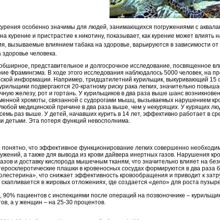
урения особенно значимы для людей, занимающихся погружениями с аквалан
на курение и пристрастие к никотину, показывает, как курение может влиять 
я, вызываемые влиянием табака на здоровье, варьируются в зависимости от 
 здоровье человека.
бширное, представительное и долгосрочное исследование, посвященное влия
ие Фрамингэма. В ходе этого исследования наблюдалось 5000 человек, на п
ской информации. Например, тридцатилетний курильщик, выкуривающий 15 си
Курильщики подвергаются 20-кратному риску рака легких, значительно повышает
ную железу, рот и гортань. У курильщиков в два раза выше шанс возникновения
еменной хромоты, связанной с судорогами мышц, вызываемых нарушением кр
любой медицинской причине в два раза выше, чем у некурящих. У курящих л
семь раз выше. У детей, начавших курить в 14 лет, эффективно работает в ср
и детьми. Эта потеря функций невосполнима.
 понятно, что эффективное функционирование легких совершенно необходим
ужений, а также для вывода из крови дайвера инертных газов. Нарушения к
азов и доставку кислорода мышечным тканям, что значительно влияет на без
теросклеротические плашки в кровеносных сосудах формируются в два раза б
олестерина», что снижает эффективность кровообращения и приводит к затр
о скапливается в жировых отложениях, где создается «депо» для роста пузыре
, 90% пациентов с инспекциями после операций на позвоночнике – курильщики
ов, а у женщин – на 25-30 процентов.