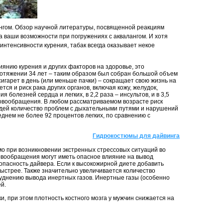
гом. Обзор научной литературы, посвященной реакциям
на ваши возможности при погружениях с аквалангом. И хотя
интенсивности курения, табак всегда оказывает некое
нию курения и других факторов на здоровье, это
ротяжении 34 лет – таким образом был собран большой объем
гарет в день (или меньше пачки) – сокращает свою жизнь на
ся и риск рака других органов, включая кожу, желудок,
 болезней сердца и легких, в 2,2 раза – инсультов, и в 3,5
овообращения. В любом рассматриваемом возрасте риск
юдей количество проблем с дыхательными путями и нарушений
еднем не более 92 процентов легких, по сравнению с
Гидрокостюмы для дайвинга
о при возникновении экстренных стрессовых ситуаций во
ровообращения могут иметь опасное влияние на вывод
опасность дайвера. Если к высокожирной диете добавить
ыстрее. Также значительно увеличивается количество
уднению вывода инертных газов. Инертные газы (особенно
й.
, при этом плотность костного мозга у мужчин снижается на