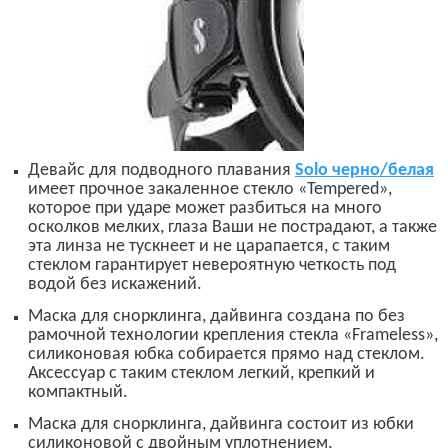
Девайс для подводного плавания
Solo
черно/белая
имеет прочное закаленное стекло
«
Tempered
»
,
которое при ударе может разбиться на много
осколков мелких, глаза Ваши не пострадают, а также
эта линза не тускнеет и не царапается, с таким
стеклом гарантирует невероятную четкость под
водой без иск
а
жений.
М
аска для
снорклинга, дайвинга
создана по без
рамочной технологии крепления стекла
«
Frameless
»
,
силиконовая юбка собирается прямо над стеклом.
Аксессуар с таким стеклом легкий, крепкий и
компактный.
М
аска для снорклинга, дайвинга состоит из юбки
силиконовой с двойным уплотнением,