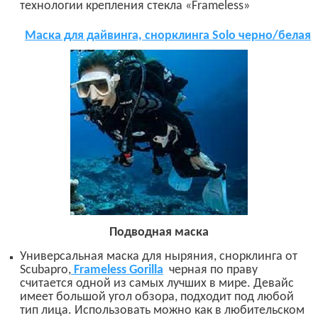
технологии крепления стекла
«
Frameless
»
М
аска для дайвинга, снорклинга
Solo
черно/белая
Подводная маска
У
ниверсальная маска для ныряния, снорклинга от
Scubapro,
Frameless Gorilla
черная по праву
считается одной из самых лучших в мире. Девайс
имеет большой угол обзора, подходит под любой
тип лица. Использовать можно как в любительском